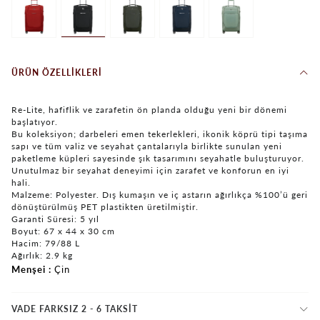
ÜRÜN ÖZELLIKLERI
Re-Lite, hafiflik ve zarafetin ön planda olduğu yeni bir dönemi
başlatıyor.
Bu koleksiyon; darbeleri emen tekerlekleri, ikonik köprü tipi taşıma
sapı ve tüm valiz ve seyahat çantalarıyla birlikte sunulan yeni
paketleme küpleri sayesinde şık tasarımını seyahatle buluşturuyor.
Unutulmaz bir seyahat deneyimi için zarafet ve konforun en iyi
hali.
Malzeme: Polyester. Dış kumaşın ve iç astarın ağırlıkça %100’ü geri
dönüştürülmüş PET plastikten üretilmiştir.
Garanti Süresi: 5 yıl
Boyut: 67 x 44 x 30 cm
Hacim: 79/88 L
Ağırlık: 2.9 kg
Menşei
Çin
VADE FARKSIZ 2 - 6 TAKSIT