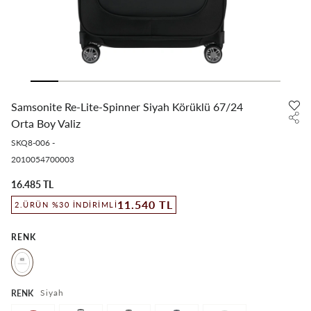
Samsonite Re-Lite-Spinner Siyah Körüklü 67/24
Orta Boy Valiz
SKQ8-006
-
2010054700003
16.485 TL
11.540 TL
2.ÜRÜN %30 İNDIRIMLI
RENK
Siyah
RENK