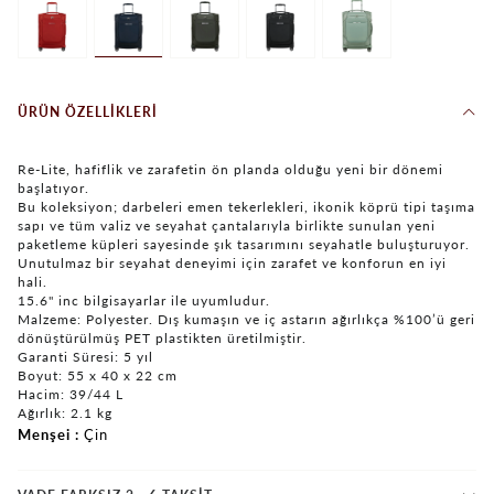
ÜRÜN ÖZELLIKLERI
Re-Lite, hafiflik ve zarafetin ön planda olduğu yeni bir dönemi
başlatıyor.
Bu koleksiyon; darbeleri emen tekerlekleri, ikonik köprü tipi taşıma
sapı ve tüm valiz ve seyahat çantalarıyla birlikte sunulan yeni
paketleme küpleri sayesinde şık tasarımını seyahatle buluşturuyor.
Unutulmaz bir seyahat deneyimi için zarafet ve konforun en iyi
hali.
15.6" inc bilgisayarlar ile uyumludur.
Malzeme: Polyester. Dış kumaşın ve iç astarın ağırlıkça %100’ü geri
dönüştürülmüş PET plastikten üretilmiştir.
Garanti Süresi: 5 yıl
Boyut: 55 x 40 x 22 cm
Hacim: 39/44 L
Ağırlık: 2.1 kg
Menşei
Çin