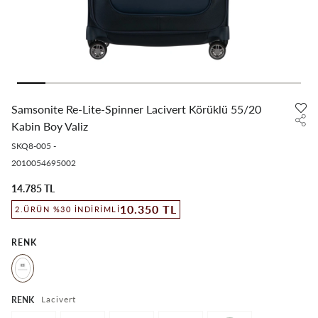
Samsonite Re-Lite-Spinner Lacivert Körüklü 55/20
Kabin Boy Valiz
SKQ8-005
-
2010054695002
14.785 TL
10.350 TL
2.ÜRÜN %30 İNDIRIMLI
RENK
Lacivert
RENK