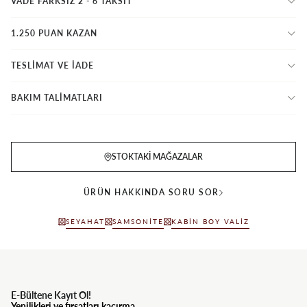
VADE FARKSIZ 2 - 6 TAKSIT
1.250 PUAN KAZAN
TESLİMAT VE İADE
BAKIM TALİMATLARI
STOKTAKI MAĞAZALAR
ÜRÜN HAKKINDA SORU SOR
SEYAHAT
SAMSONITE
KABIN BOY VALIZ
E-Bültene Kayıt Ol!
Yenilikleri ve fırsatları kaçırma.