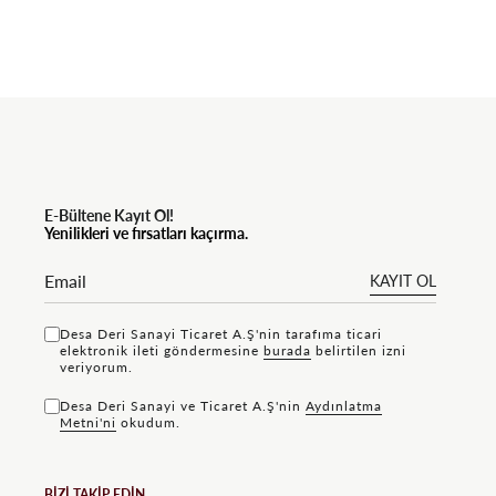
E-Bültene Kayıt Ol!
Yenilikleri ve fırsatları kaçırma.
KAYIT OL
Desa Deri Sanayi Ticaret A.Ş'nin tarafıma ticari
elektronik ileti göndermesine
bu rada
belirtilen izni
veriyorum.
Desa Deri Sanayi ve Ticaret A.Ş'nin
Aydınlatma
Metni'ni
okudum.
BİZİ TAKİP EDİN