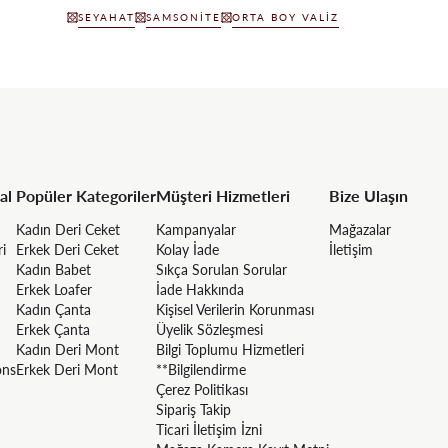
SEYAHAT
SAMSONITE
ORTA BOY VALIZ
al
Popüler Kategoriler
Müşteri Hizmetleri
Bize Ulaşın
Kadın Deri Ceket
Kampanyalar
Mağazalar
ri
Erkek Deri Ceket
Kolay İade
İletişim
Kadın Babet
Sıkça Sorulan Sorular
Erkek Loafer
İade Hakkında
Kadın Çanta
Kişisel Verilerin Korunması
Erkek Çanta
Üyelik Sözleşmesi
Kadın Deri Mont
Bilgi Toplumu Hizmetleri
ons
Erkek Deri Mont
**Bilgilendirme
Çerez Politikası
Sipariş Takip
Ticari İletişim İzni