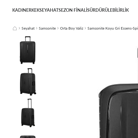
KADIN
ERKEK
SEYAHAT
SEZON FİNALİ
SÜRDÜRÜLEBİLİRLİK
Seyahat
Samsonite
Orta Boy Valiz
Samsonite Koyu Gri Essens-Spin