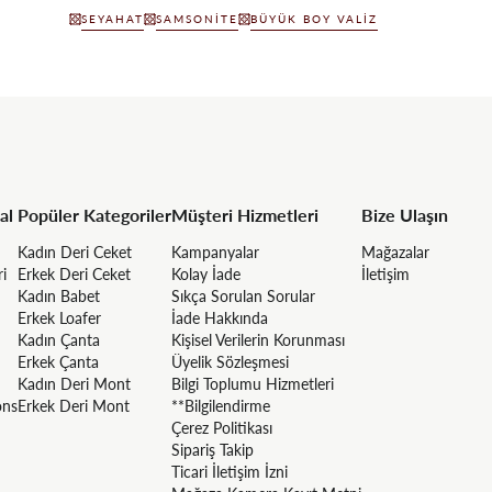
SEYAHAT
SAMSONITE
BÜYÜK BOY VALIZ
al
Popüler Kategoriler
Müşteri Hizmetleri
Bize Ulaşın
Kadın Deri Ceket
Kampanyalar
Mağazalar
ri
Erkek Deri Ceket
Kolay İade
İletişim
Kadın Babet
Sıkça Sorulan Sorular
Erkek Loafer
İade Hakkında
Kadın Çanta
Kişisel Verilerin Korunması
Erkek Çanta
Üyelik Sözleşmesi
Kadın Deri Mont
Bilgi Toplumu Hizmetleri
ons
Erkek Deri Mont
**Bilgilendirme
Çerez Politikası
Sipariş Takip
Ticari İletişim İzni