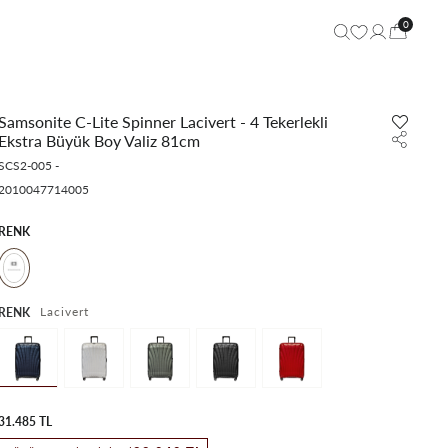
0
Samsonite C-Lite Spinner Lacivert - 4 Tekerlekli
Ekstra Büyük Boy Valiz 81cm
SCS2-005
-
2010047714005
RENK
Lacivert
RENK
31.485 TL