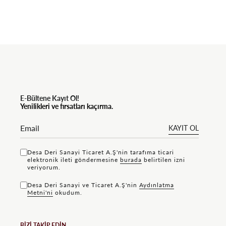
E-Bültene Kayıt Ol!
Yenilikleri ve fırsatları kaçırma.
KAYIT OL
Desa Deri Sanayi Ticaret A.Ş'nin tarafıma ticari
elektronik ileti göndermesine
bu rada
belirtilen izni
veriyorum.
Desa Deri Sanayi ve Ticaret A.Ş'nin
Aydınlatma
Metni'ni
okudum.
BİZİ TAKİP EDİN