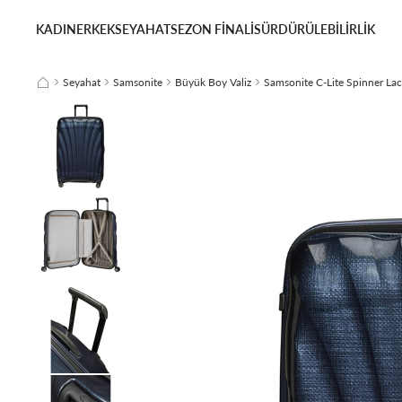
KADIN
ERKEK
SEYAHAT
SEZON FİNALİ
SÜRDÜRÜLEBİLİRLİK
Seyahat
Samsonite
Büyük Boy Valiz
Samsonite C-Lite Spinner Laci