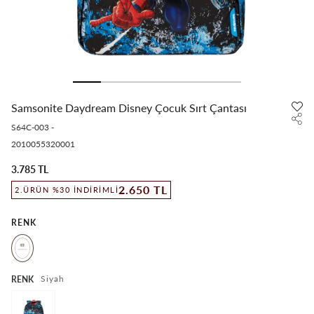
Samsonite Daydream Disney Çocuk Sırt Çantası
S64C-003
-
2010055320001
3.785 TL
2.650 TL
2.ÜRÜN %30 İNDIRIMLI
RENK
Siyah
RENK