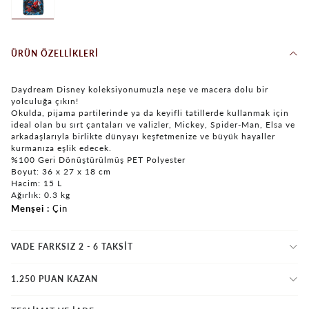
ÜRÜN ÖZELLIKLERI
Daydream Disney koleksiyonumuzla neşe ve macera dolu bir
yolculuğa çıkın!
Okulda, pijama partilerinde ya da keyifli tatillerde kullanmak için
ideal olan bu sırt çantaları ve valizler, Mickey, Spider-Man, Elsa ve
arkadaşlarıyla birlikte dünyayı keşfetmenize ve büyük hayaller
kurmanıza eşlik edecek.
%100 Geri Dönüştürülmüş PET Polyester
Boyut: 36 x 27 x 18 cm
Hacim: 15 L
Ağırlık: 0.3 kg
Menşei
Çin
VADE FARKSIZ 2 - 6 TAKSIT
1.250 PUAN KAZAN