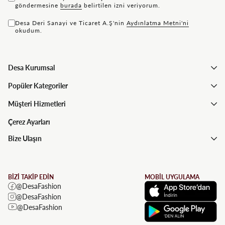
göndermesine
bu rada
belirtilen izni veriyorum.
Desa Deri Sanayi ve Ticaret A.Ş'nin
Aydınlatma Metni'ni
okudum.
Desa Kurumsal
Popüler Kategoriler
Müşteri Hizmetleri
Çerez Ayarları
Bize Ulaşın
BİZİ TAKİP EDİN
MOBİL UYGULAMA
@DesaFashion
@DesaFashion
@DesaFashion