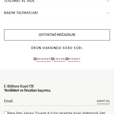
TESLİMAT VE İADE
BAKIM TALİMATLARI
STOKTAKI MAĞAZALAR
ÜRÜN HAKKINDA SORU SOR
SEYAHAT
ÇOCUK
DISNEY
E-Bültene Kayıt Ol!
Yenilikleri ve fırsatları kaçırma.
KAYIT OL
Desa Deri Sanayi Ticaret A.Ş'nin tarafıma ticari elektronik ileti