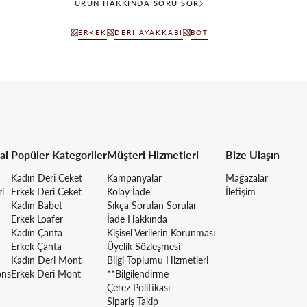
ÜRÜN HAKKINDA SORU SOR
ERKEK
DERI AYAKKABI
BOT
al
Popüler Kategoriler
Müşteri Hizmetleri
Bize Ulaşın
Kadın Deri Ceket
Kampanyalar
Mağazalar
ri
Erkek Deri Ceket
Kolay İade
İletişim
Kadın Babet
Sıkça Sorulan Sorular
Erkek Loafer
İade Hakkında
Kadın Çanta
Kişisel Verilerin Korunması
Erkek Çanta
Üyelik Sözleşmesi
Kadın Deri Mont
Bilgi Toplumu Hizmetleri
ons
Erkek Deri Mont
**Bilgilendirme
Çerez Politikası
Sipariş Takip