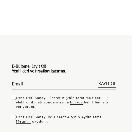
E-Bültene Kayıt Ol!
Yenilikleri ve fırsatları kaçırma.
KAYIT OL
Desa Deri Sanayi Ticaret A.Ş'nin tarafıma ticari
elektronik ileti göndermesine
bu rada
belirtilen izni
veriyorum.
Desa Deri Sanayi ve Ticaret A.Ş'nin
Aydınlatma
Metni'ni
okudum.