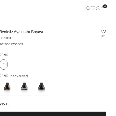
0
Renksiz Ayakkabı Boyası
FC 1001
-
2010051755003
RENK
Kahverengi
RENK
215 TL