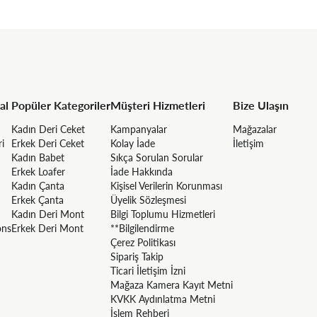
al
Popüler Kategoriler
Müşteri Hizmetleri
Bize Ulaşın
Kadın Deri Ceket
Kampanyalar
Mağazalar
ri
Erkek Deri Ceket
Kolay İade
İletişim
Kadın Babet
Sıkça Sorulan Sorular
Erkek Loafer
İade Hakkında
Kadın Çanta
Kişisel Verilerin Korunması
Erkek Çanta
Üyelik Sözleşmesi
Kadın Deri Mont
Bilgi Toplumu Hizmetleri
ons
Erkek Deri Mont
**Bilgilendirme
Çerez Politikası
Sipariş Takip
Ticari İletişim İzni
Mağaza Kamera Kayıt Metni
KVKK Aydınlatma Metni
İşlem Rehberi