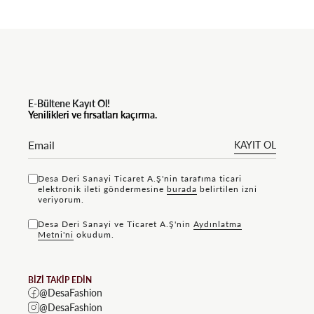
E-Bültene Kayıt Ol!
Yenilikleri ve fırsatları kaçırma.
KAYIT OL
Desa Deri Sanayi Ticaret A.Ş'nin tarafıma ticari
elektronik ileti göndermesine
bu rada
belirtilen izni
veriyorum.
Desa Deri Sanayi ve Ticaret A.Ş'nin
Aydınlatma
Metni'ni
okudum.
BİZİ TAKİP EDİN
@DesaFashion
@DesaFashion