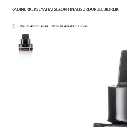
KADIN
ERKEK
SEYAHAT
SEZON FİNALİ
SÜRDÜRÜLEBİLİRLİK
Bakım Aksesuarları
Renksiz Ayakkabı Boyası