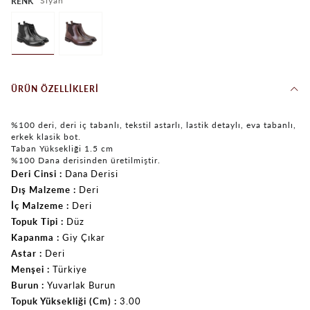
Siyah
RENK
ÜRÜN ÖZELLIKLERI
%100 deri, deri iç tabanlı, tekstil astarlı, lastik detaylı, eva tabanlı,
erkek klasik bot.
Taban Yüksekliği 1.5 cm
%100 Dana derisinden üretilmiştir.
Deri Cinsi
Dana Derisi
Dış Malzeme
Deri
İç Malzeme
Deri
Topuk Tipi
Düz
Kapanma
Giy Çıkar
Astar
Deri
Menşei
Türkiye
Burun
Yuvarlak Burun
Topuk Yüksekliği (Cm)
3.00