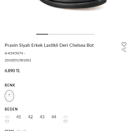
Pravin Siyah Erkek Lastikli Deri Chelsea Bot
A-KSK5074
-
2010051581001
6.890 TL
RENK
BEDEN
40
41
42
43
44
45