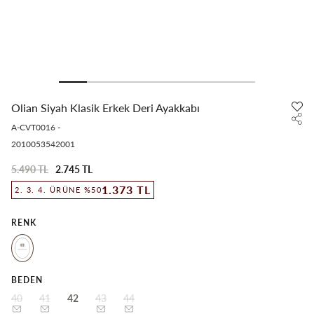
Olian Siyah Klasik Erkek Deri Ayakkabı
A-CVT0016
-
2010053542001
5.490 TL
2.745 TL
1.373 TL
2. 3. 4. ÜRÜNE %50
RENK
BEDEN
40
41
42
43
44