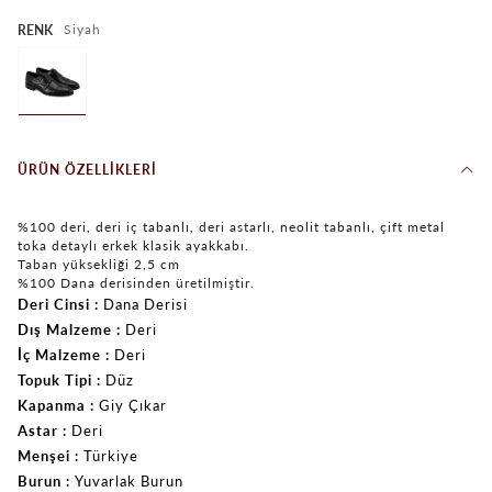
Siyah
RENK
ÜRÜN ÖZELLIKLERI
%100 deri, deri iç tabanlı, deri astarlı, neolit tabanlı, çift metal
toka detaylı erkek klasik ayakkabı.
Taban yüksekliği 2,5 cm
%100 Dana derisinden üretilmiştir.
Deri Cinsi
Dana Derisi
Dış Malzeme
Deri
İç Malzeme
Deri
Topuk Tipi
Düz
Kapanma
Giy Çıkar
Astar
Deri
Menşei
Türkiye
Burun
Yuvarlak Burun