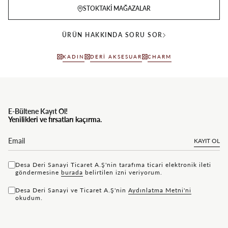
STOKTAKI MAĞAZALAR
ÜRÜN HAKKINDA SORU SOR
KADIN
DERI AKSESUAR
CHARM
E-Bültene Kayıt Ol!
Yenilikleri ve fırsatları kaçırma.
KAYIT OL
Desa Deri Sanayi Ticaret A.Ş'nin tarafıma ticari elektronik ileti
göndermesine
bu rada
belirtilen izni veriyorum.
Desa Deri Sanayi ve Ticaret A.Ş'nin
Aydınlatma Metni'ni
okudum.