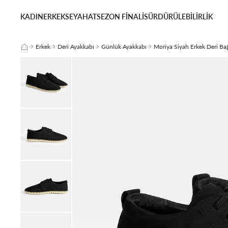
KADIN
ERKEK
SEYAHAT
SEZON FİNALİ
SÜRDÜRÜLEBİLİRLİK
Erkek
Deri Ayakkabı
Günlük Ayakkabı
Moriya Siyah Erkek Deri Ba