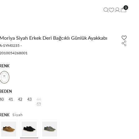
0
Moriya Siyah Erkek Deri Bağcıklı Günlük Ayakkabı
A-SYM0235
-
2010054268001
RENK
BEDEN
40
41
42
43
44
Siyah
RENK