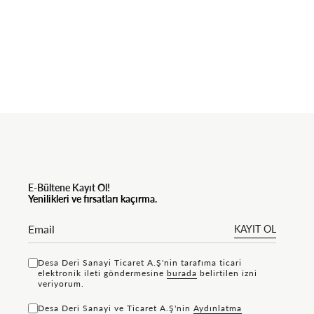
E-Bültene Kayıt Ol!
Yenilikleri ve fırsatları kaçırma.
KAYIT OL
Desa Deri Sanayi Ticaret A.Ş'nin tarafıma ticari
elektronik ileti göndermesine
bu rada
belirtilen izni
veriyorum.
Desa Deri Sanayi ve Ticaret A.Ş'nin
Aydınlatma