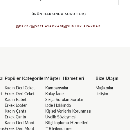
ÜRÜN HAKKINDA SORU SOR
ERKEK
DERI AYAKKABI
GÜNLÜK AYAKKABI
al
Popüler Kategoriler
Müşteri Hizmetleri
Bize Ulaşın
Kadın Deri Ceket
Kampanyalar
Mağazalar
ri
Erkek Deri Ceket
Kolay İade
İletişim
Kadın Babet
Sıkça Sorulan Sorular
Erkek Loafer
İade Hakkında
Kadın Çanta
Kişisel Verilerin Korunması
Erkek Çanta
Üyelik Sözleşmesi
Kadın Deri Mont
Bilgi Toplumu Hizmetleri
ons
Erkek Deri Mont
**Bilgilendirme