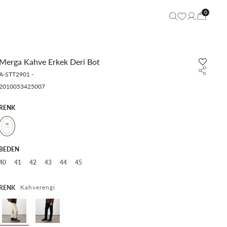
0
Merga Kahve Erkek Deri Bot
A-STT2901
-
2010053425007
RENK
BEDEN
40
41
42
43
44
45
Kahverengi
RENK