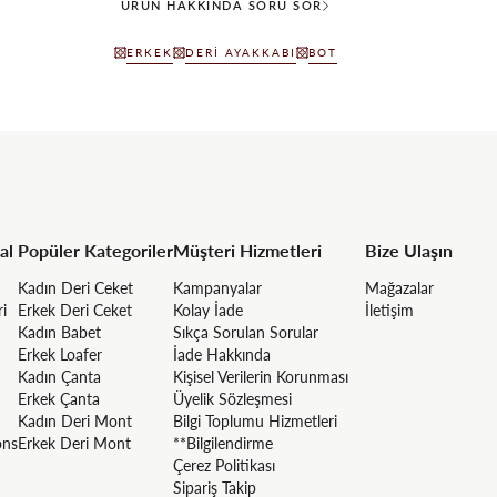
ÜRÜN HAKKINDA SORU SOR
ERKEK
DERI AYAKKABI
BOT
al
Popüler Kategoriler
Müşteri Hizmetleri
Bize Ulaşın
Kadın Deri Ceket
Kampanyalar
Mağazalar
ri
Erkek Deri Ceket
Kolay İade
İletişim
Kadın Babet
Sıkça Sorulan Sorular
Erkek Loafer
İade Hakkında
Kadın Çanta
Kişisel Verilerin Korunması
Erkek Çanta
Üyelik Sözleşmesi
Kadın Deri Mont
Bilgi Toplumu Hizmetleri
ons
Erkek Deri Mont
**Bilgilendirme
Çerez Politikası
Sipariş Takip