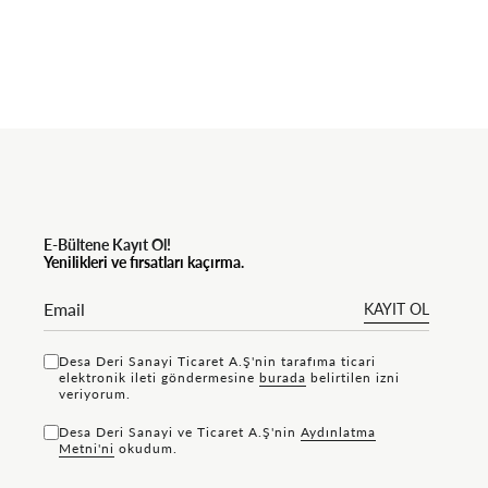
E-Bültene Kayıt Ol!
Yenilikleri ve fırsatları kaçırma.
KAYIT OL
Desa Deri Sanayi Ticaret A.Ş'nin tarafıma ticari
elektronik ileti göndermesine
bu rada
belirtilen izni
veriyorum.
Desa Deri Sanayi ve Ticaret A.Ş'nin
Aydınlatma
Metni'ni
okudum.