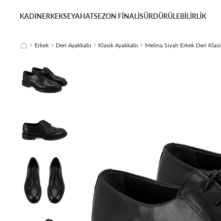
KADIN
ERKEK
SEYAHAT
SEZON FİNALİ
SÜRDÜRÜLEBİLİRLİK
Erkek
Deri Ayakkabı
Klasik Ayakkabı
Melina Siyah Erkek Deri Klas