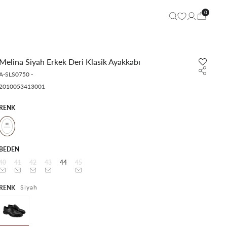
0
Melina Siyah Erkek Deri Klasik Ayakkabı
A-SLS0750
-
2010053413001
RENK
BEDEN
40
41
42
43
44
45
Siyah
RENK