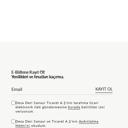
E-Bültene Kayıt Ol!
Yenilikleri ve fırsatları kaçırma.
KAYIT OL
Desa Deri Sanayi Ticaret A.Ş'nin tarafıma ticari
elektronik ileti göndermesine
bu rada
belirtilen izni
veriyorum.
Desa Deri Sanayi ve Ticaret A.Ş'nin
Aydınlatma
Metni'ni
okudum.