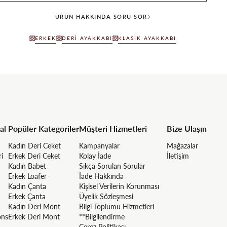
ÜRÜN HAKKINDA SORU SOR
ERKEK
DERI AYAKKABI
KLASIK AYAKKABI
al
Popüler Kategoriler
Müşteri Hizmetleri
Bize Ulaşın
Kadın Deri Ceket
Kampanyalar
Mağazalar
ri
Erkek Deri Ceket
Kolay İade
İletişim
Kadın Babet
Sıkça Sorulan Sorular
Erkek Loafer
İade Hakkında
Kadın Çanta
Kişisel Verilerin Korunması
Erkek Çanta
Üyelik Sözleşmesi
Kadın Deri Mont
Bilgi Toplumu Hizmetleri
ons
Erkek Deri Mont
**Bilgilendirme
Çerez Politikası