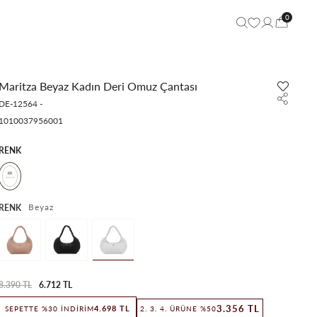
0
Maritza Beyaz Kadın Deri Omuz Çantası
DE-12564
-
1010037956001
RENK
Beyaz
RENK
8.390 TL
6.712 TL
3.356 TL
4.698 TL
SEPETTE %30 İNDIRIM
2. 3. 4. ÜRÜNE %50