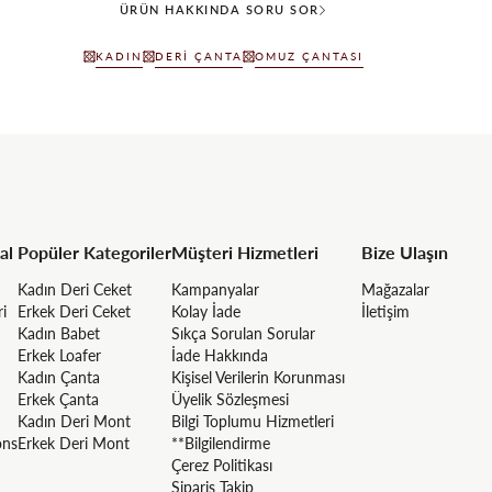
ÜRÜN HAKKINDA SORU SOR
KADIN
DERI ÇANTA
OMUZ ÇANTASI
al
Popüler Kategoriler
Müşteri Hizmetleri
Bize Ulaşın
Kadın Deri Ceket
Kampanyalar
Mağazalar
ri
Erkek Deri Ceket
Kolay İade
İletişim
Kadın Babet
Sıkça Sorulan Sorular
Erkek Loafer
İade Hakkında
Kadın Çanta
Kişisel Verilerin Korunması
Erkek Çanta
Üyelik Sözleşmesi
Kadın Deri Mont
Bilgi Toplumu Hizmetleri
ons
Erkek Deri Mont
**Bilgilendirme
Çerez Politikası
Sipariş Takip