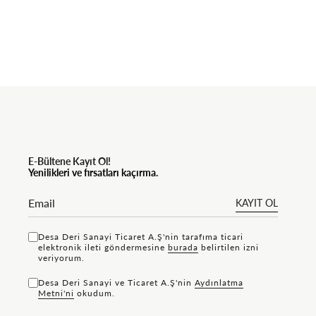
E-Bültene Kayıt Ol!
Yenilikleri ve fırsatları kaçırma.
KAYIT OL
Desa Deri Sanayi Ticaret A.Ş'nin tarafıma ticari
elektronik ileti göndermesine
bu rada
belirtilen izni
veriyorum.
Desa Deri Sanayi ve Ticaret A.Ş'nin
Aydınlatma
Metni'ni
okudum.