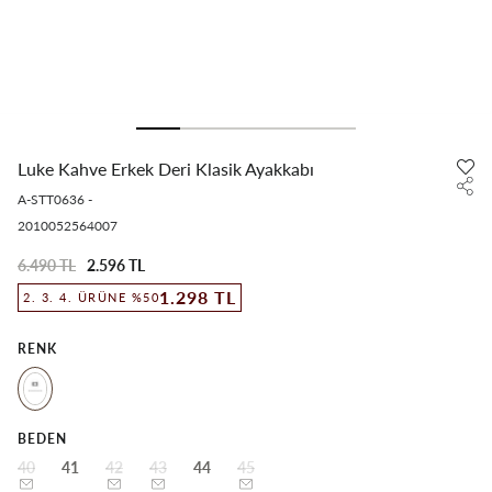
Luke Kahve Erkek Deri Klasik Ayakkabı
A-STT0636
-
2010052564007
6.490 TL
2.596 TL
1.298 TL
2. 3. 4. ÜRÜNE %50
RENK
BEDEN
40
41
42
43
44
45