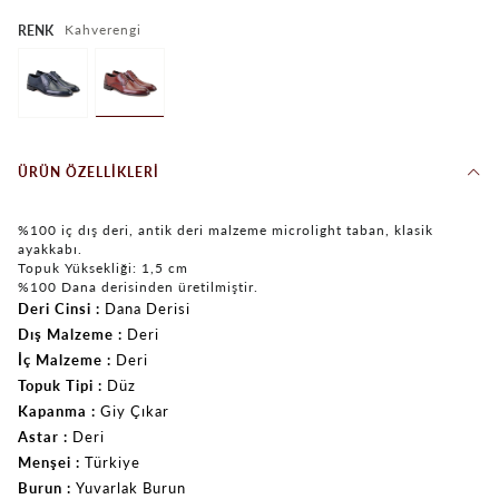
Kahverengi
RENK
ÜRÜN ÖZELLIKLERI
%100 iç dış deri, antik deri malzeme microlight taban, klasik
ayakkabı.
Topuk Yüksekliği: 1,5 cm
%100 Dana derisinden üretilmiştir.
Deri Cinsi
Dana Derisi
Dış Malzeme
Deri
İç Malzeme
Deri
Topuk Tipi
Düz
Kapanma
Giy Çıkar
Astar
Deri
Menşei
Türkiye
Burun
Yuvarlak Burun