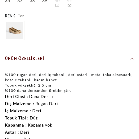
36
37
38
39
40
41
Ten
RENK
ÜRÜN ÖZELLIKLERI
%100 rugan deri, deri iç tabanlı, deri astarlı, metal toka aksesuarlı,
kösele tabanlı, kadın babet.
Topuk yüksekliği 2,5 cm
%100 dana derisinden üretilmiştir.
Deri Cinsi
Dana Derisi
Dış Malzeme
Rugan Deri
İç Malzeme
Deri
Topuk Tipi
Düz
Kapanma
Kapama yok
Astar
Deri