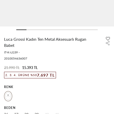
Luca Grossi Kadın Ten Metal Aksesuarlı Rugan
Babet
IT-K-LG39
-
2010054636007
21.990 TL
15.393 TL
7.697 TL
2. 3. 4. ÜRÜNE %50
RENK
BEDEN