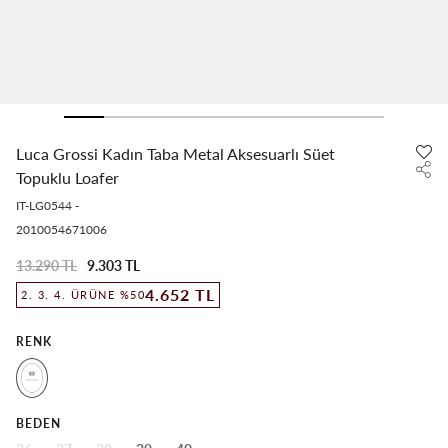
Luca Grossi Kadın Taba Metal Aksesuarlı Süet
Topuklu Loafer
IT-LG0544
-
2010054671006
13.290 TL
9.303 TL
4.652 TL
2. 3. 4. ÜRÜNE %50
RENK
BEDEN