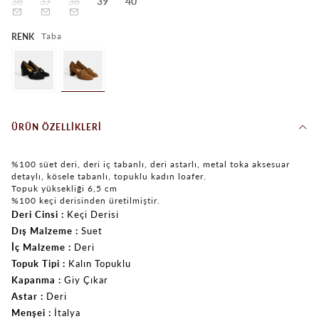
36
37
38
39
40
Taba
RENK
ÜRÜN ÖZELLIKLERI
%100 süet deri, deri iç tabanlı, deri astarlı, metal toka aksesuar
detaylı, kösele tabanlı, topuklu kadın loafer.
Topuk yüksekliği 6,5 cm
%100 keçi derisinden üretilmiştir.
Deri Cinsi
Keçi Derisi
Dış Malzeme
Suet
İç Malzeme
Deri
Topuk Tipi
Kalın Topuklu
Kapanma
Giy Çıkar
Astar
Deri
Menşei
İtalya