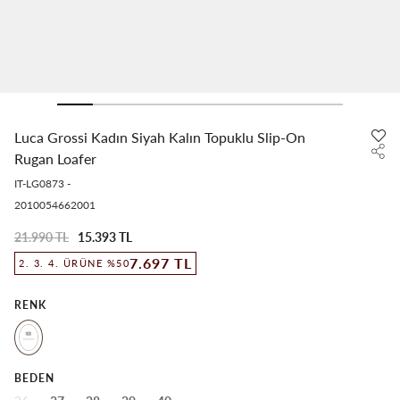
Luca Grossi Kadın Siyah Kalın Topuklu Slip-On
Rugan Loafer
IT-LG0873
-
2010054662001
21.990 TL
15.393 TL
7.697 TL
2. 3. 4. ÜRÜNE %50
RENK
BEDEN