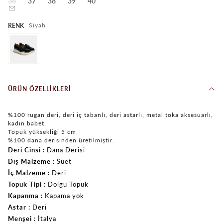
36
37
38
39
40
Siyah
RENK
ÜRÜN ÖZELLIKLERI
%100 rugan deri, deri iç tabanlı, deri astarlı, metal toka aksesuarlı,
kadın babet.
Topuk yüksekliği 5 cm
%100 dana derisinden üretilmiştir.
Deri Cinsi
Dana Derisi
Dış Malzeme
Suet
İç Malzeme
Deri
Topuk Tipi
Dolgu Topuk
Kapanma
Kapama yok
Astar
Deri
Menşei
İtalya