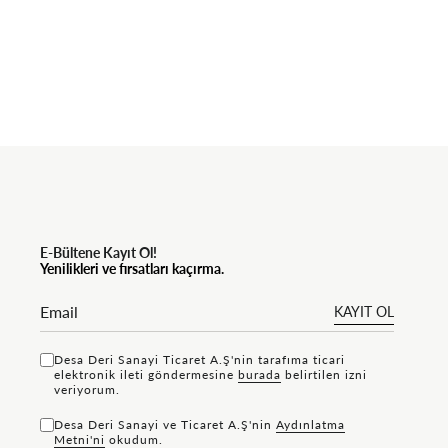
E-Bültene Kayıt Ol!
Yenilikleri ve fırsatları kaçırma.
KAYIT OL
Desa Deri Sanayi Ticaret A.Ş'nin tarafıma ticari
elektronik ileti göndermesine
bu rada
belirtilen izni
veriyorum.
Desa Deri Sanayi ve Ticaret A.Ş'nin
Aydınlatma
Metni'ni
okudum.