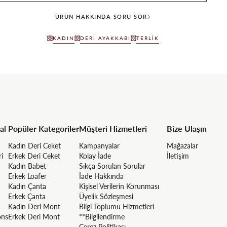
ÜRÜN HAKKINDA SORU SOR
KADIN
DERI AYAKKABI
TERLIK
al
Popüler Kategoriler
Müşteri Hizmetleri
Bize Ulaşın
Kadın Deri Ceket
Kampanyalar
Mağazalar
ri
Erkek Deri Ceket
Kolay İade
İletişim
Kadın Babet
Sıkça Sorulan Sorular
Erkek Loafer
İade Hakkında
Kadın Çanta
Kişisel Verilerin Korunması
Erkek Çanta
Üyelik Sözleşmesi
Kadın Deri Mont
Bilgi Toplumu Hizmetleri
ons
Erkek Deri Mont
**Bilgilendirme
Çerez Politikası