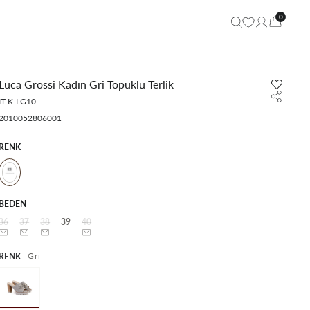
0
Luca Grossi Kadın Gri Topuklu Terlik
IT-K-LG10
-
2010052806001
RENK
BEDEN
36
37
38
39
40
Gri
RENK