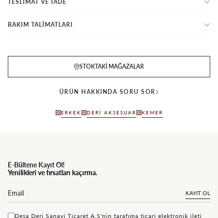
TESLİMAT VE İADE
BAKIM TALİMATLARI
STOKTAKI MAĞAZALAR
ÜRÜN HAKKINDA SORU SOR
ERKEK
DERI AKSESUAR
KEMER
E-Bültene Kayıt Ol!
Yenilikleri ve fırsatları kaçırma.
KAYIT OL
Desa Deri Sanayi Ticaret A.Ş'nin tarafıma ticari elektronik ileti