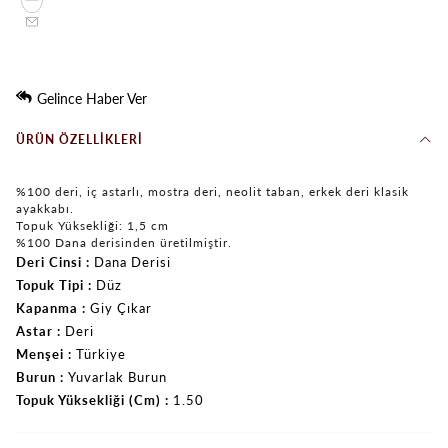
Gelince Haber Ver
ÜRÜN ÖZELLIKLERI
%100 deri, iç astarlı, mostra deri, neolit taban, erkek deri klasik
ayakkabı.
Topuk Yüksekliği: 1,5 cm
%100 Dana derisinden üretilmiştir.
Deri Cinsi
Dana Derisi
Topuk Tipi
Düz
Kapanma
Giy Çıkar
Astar
Deri
Menşei
Türkiye
Burun
Yuvarlak Burun
Topuk Yüksekliği (Cm)
1.50