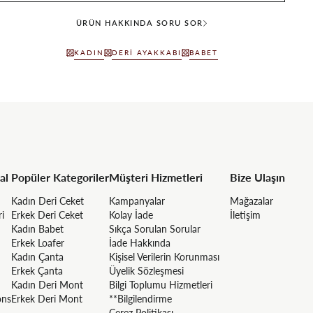
ÜRÜN HAKKINDA SORU SOR
KADIN
DERI AYAKKABI
BABET
al
Popüler Kategoriler
Müşteri Hizmetleri
Bize Ulaşın
Kadın Deri Ceket
Kampanyalar
Mağazalar
ri
Erkek Deri Ceket
Kolay İade
İletişim
Kadın Babet
Sıkça Sorulan Sorular
Erkek Loafer
İade Hakkında
Kadın Çanta
Kişisel Verilerin Korunması
Erkek Çanta
Üyelik Sözleşmesi
Kadın Deri Mont
Bilgi Toplumu Hizmetleri
ons
Erkek Deri Mont
**Bilgilendirme
Çerez Politikası