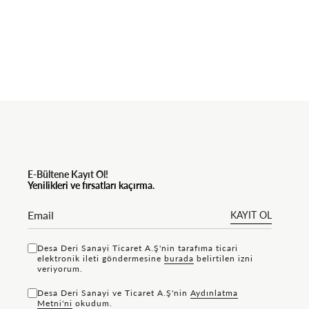
E-Bültene Kayıt Ol!
Yenilikleri ve fırsatları kaçırma.
KAYIT OL
Desa Deri Sanayi Ticaret A.Ş'nin tarafıma ticari
elektronik ileti göndermesine
bu rada
belirtilen izni
veriyorum.
Desa Deri Sanayi ve Ticaret A.Ş'nin
Aydınlatma
Metni'ni
okudum.