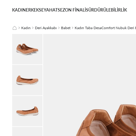
KADIN
ERKEK
SEYAHAT
SEZON FİNALİ
SÜRDÜRÜLEBİLİRLİK
Kadın
Deri Ayakkabı
Babet
Kadın Taba DesaComfort Nubuk Deri 