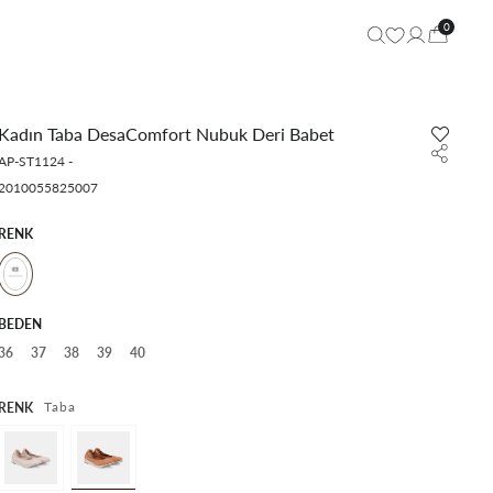
0
Kadın Taba DesaComfort Nubuk Deri Babet
AP-ST1124
-
2010055825007
RENK
BEDEN
36
37
38
39
40
Taba
RENK