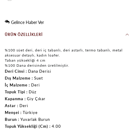
Gelince Haber Ver
ÜRÜN ÖZELLIKLERI
%100 süet deri, deri iç tabanlı, deri astarlı, termo tabanlı, metal
aksesuar detaylı, kadın loafer.
Taban yüksekliği 4 cm
%100 Dana derisinden üretilmiştir.
Deri Cinsi
Dana Derisi
Dış Malzeme
Suet
İç Malzeme
Deri
Topuk Tipi
Düz
Kapanma
Giy Çıkar
Astar
Deri
Menşei
Türkiye
Burun
Yuvarlak Burun
Topuk Yüksekliği (Cm)
4.00