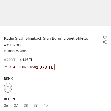
Kadın Siyah Slingback Sivri Burunlu Süet Stiletto
A-OKH2708
-
2010056279006
8.290 TL
4.145 TL
2.073 TL
2. 3. 4. ÜRÜNE %50
RENK
BEDEN
36
37
38
39
40