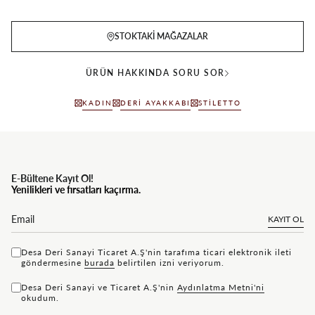
STOKTAKI MAĞAZALAR
ÜRÜN HAKKINDA SORU SOR
KADIN
DERI AYAKKABI
STILETTO
E-Bültene Kayıt Ol!
Yenilikleri ve fırsatları kaçırma.
KAYIT OL
Desa Deri Sanayi Ticaret A.Ş'nin tarafıma ticari elektronik ileti
göndermesine
bu rada
belirtilen izni veriyorum.
Desa Deri Sanayi ve Ticaret A.Ş'nin
Aydınlatma Metni'ni
okudum.