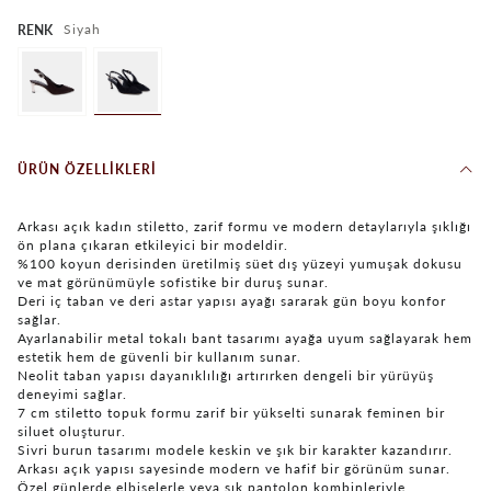
Siyah
RENK
ÜRÜN ÖZELLIKLERI
Arkası açık kadın stiletto, zarif formu ve modern detaylarıyla şıklığı
ön plana çıkaran etkileyici bir modeldir.
%100 koyun derisinden üretilmiş süet dış yüzeyi yumuşak dokusu
ve mat görünümüyle sofistike bir duruş sunar.
Deri iç taban ve deri astar yapısı ayağı sararak gün boyu konfor
sağlar.
Ayarlanabilir metal tokalı bant tasarımı ayağa uyum sağlayarak hem
estetik hem de güvenli bir kullanım sunar.
Neolit taban yapısı dayanıklılığı artırırken dengeli bir yürüyüş
deneyimi sağlar.
7 cm stiletto topuk formu zarif bir yükselti sunarak feminen bir
siluet oluşturur.
Sivri burun tasarımı modele keskin ve şık bir karakter kazandırır.
Arkası açık yapısı sayesinde modern ve hafif bir görünüm sunar.
Özel günlerde elbiselerle veya şık pantolon kombinleriyle