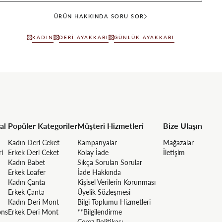
ÜRÜN HAKKINDA SORU SOR
KADIN
DERI AYAKKABI
GÜNLÜK AYAKKABI
al
Popüler Kategoriler
Müşteri Hizmetleri
Bize Ulaşın
Kadın Deri Ceket
Kampanyalar
Mağazalar
ri
Erkek Deri Ceket
Kolay İade
İletişim
Kadın Babet
Sıkça Sorulan Sorular
Erkek Loafer
İade Hakkında
Kadın Çanta
Kişisel Verilerin Korunması
Erkek Çanta
Üyelik Sözleşmesi
Kadın Deri Mont
Bilgi Toplumu Hizmetleri
ons
Erkek Deri Mont
**Bilgilendirme
Çerez Politikası