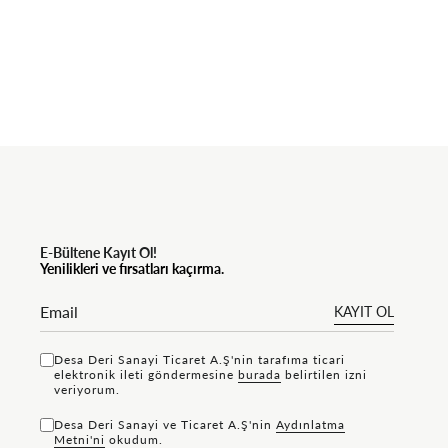
E-Bültene Kayıt Ol!
Yenilikleri ve fırsatları kaçırma.
KAYIT OL
Desa Deri Sanayi Ticaret A.Ş'nin tarafıma ticari
elektronik ileti göndermesine
bu rada
belirtilen izni
veriyorum.
Desa Deri Sanayi ve Ticaret A.Ş'nin
Aydınlatma
Metni'ni
okudum.