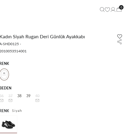
0
Kadın Siyah Rugan Deri Günlük Ayakkabı
A-SHD0125
-
2010053514001
RENK
BEDEN
36
37
38
39
40
Siyah
RENK