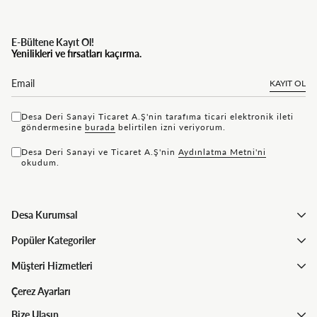
E-Bültene Kayıt Ol!
Yenilikleri ve fırsatları kaçırma.
KAYIT OL
Desa Deri Sanayi Ticaret A.Ş'nin tarafıma ticari elektronik ileti
göndermesine
bu rada
belirtilen izni veriyorum.
Desa Deri Sanayi ve Ticaret A.Ş'nin
Aydınlatma Metni'ni
okudum.
Desa Kurumsal
Popüler Kategoriler
Müşteri Hizmetleri
Çerez Ayarları
Bize Ulaşın