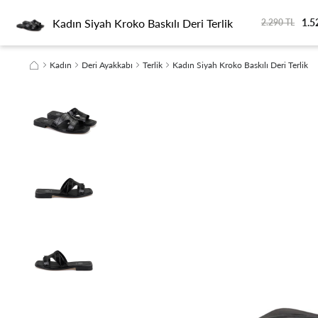
Kadın Siyah Kroko Baskılı Deri Terlik
1.5
KADIN
ERKEK
SEYAHAT
SEZON FİNALİ
SÜRDÜRÜLEBİLİRLİK
2.290 TL
Kadın
Deri Ayakkabı
Terlik
Kadın Siyah Kroko Baskılı Deri Terlik