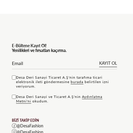
E-Bültene Kayıt Ol!
Yenilikleri ve fırsatları kaçırma.
KAYIT OL
Desa Deri Sanayi Ticaret A.Ş'nin tarafıma ticari
elektronik ileti göndermesine
bu rada
belirtilen izni
veriyorum.
Desa Deri Sanayi ve Ticaret A.Ş'nin
Aydınlatma
Metni'ni
okudum.
BİZİ TAKİP EDİN
@DesaFashion
@DesaFashion