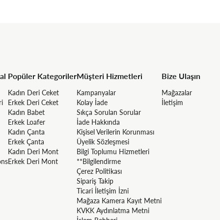
al
Popüler Kategoriler
Müşteri Hizmetleri
Bize Ulaşın
Kadın Deri Ceket
Kampanyalar
Mağazalar
ri
Erkek Deri Ceket
Kolay İade
İletişim
Kadın Babet
Sıkça Sorulan Sorular
Erkek Loafer
İade Hakkında
Kadın Çanta
Kişisel Verilerin Korunması
Erkek Çanta
Üyelik Sözleşmesi
Kadın Deri Mont
Bilgi Toplumu Hizmetleri
ons
Erkek Deri Mont
**Bilgilendirme
Çerez Politikası
Sipariş Takip
Ticari İletişim İzni
Mağaza Kamera Kayıt Metni
KVKK Aydınlatma Metni