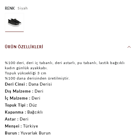
Siyah
RENK
ÜRÜN ÖZELLIKLERI
%100 deri, deri iç tabanlı, deri astarlı, pu tabanlı, lastik bağcıklı
kadın günlük ayakkabı.
Topuk yüksekliği 3 cm
%100 dana derisinden üretilmiştir.
Deri Cinsi
Dana Derisi
Dış Malzeme
Deri
İç Malzeme
Deri
Topuk Tipi
Düz
Kapanma
Bağcıklı
Astar
Deri
Menşei
Türkiye
Burun
Yuvarlak Burun