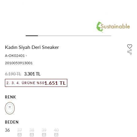
Kadın Siyah Deri Sneaker
A-OK02401
-
2010053913001
6.190 TL
3.301 TL
1.651 TL
2. 3. 4. ÜRÜNE %50
RENK
BEDEN
36
37
38
39
40