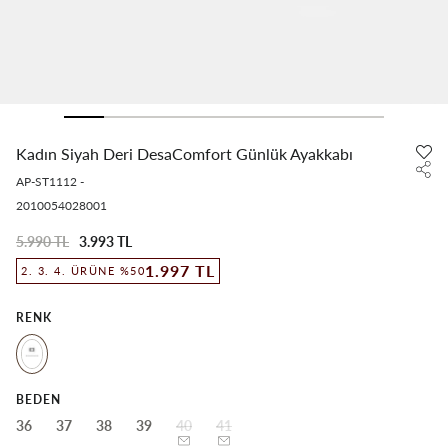
Kadın Siyah Deri DesaComfort Günlük Ayakkabı
AP-ST1112
-
2010054028001
5.990 TL
3.993 TL
1.997 TL
2. 3. 4. ÜRÜNE %50
RENK
BEDEN
36
37
38
39
40
41