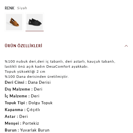
Siyah
RENK
ÜRÜN ÖZELLIKLERI
%100 nubuk deri,deri iç tabanlı, deri astarlı, kauçuk tabanlı,
lastikli önü açık kadın DesaComfort ayakkabı.
Topuk yüksekliği 2 cm
%100 Dana derisinden üretilmiştir.
Deri Cinsi
Dana Derisi
Dış Malzeme
Deri
İç Malzeme
Deri
Topuk Tipi
Dolgu Topuk
Kapanma
Çıtçıtlı
Astar
Deri
Menşei
Portekiz
Burun
Yuvarlak Burun