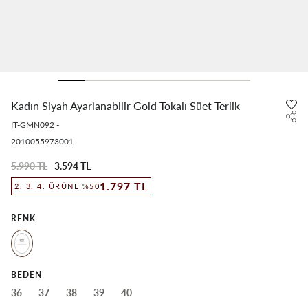
Kadın Siyah Ayarlanabilir Gold Tokalı Süet Terlik
IT-GMN092
-
2010055973001
5.990 TL
3.594 TL
1.797 TL
2. 3. 4. ÜRÜNE %50
RENK
BEDEN
36
37
38
39
40