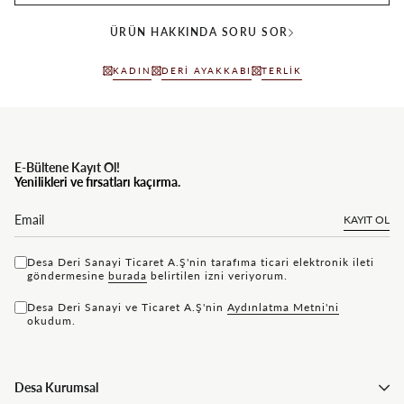
ÜRÜN HAKKINDA SORU SOR
KADIN
DERI AYAKKABI
TERLIK
E-Bültene Kayıt Ol!
Yenilikleri ve fırsatları kaçırma.
KAYIT OL
Desa Deri Sanayi Ticaret A.Ş'nin tarafıma ticari elektronik ileti
göndermesine
bu rada
belirtilen izni veriyorum.
Desa Deri Sanayi ve Ticaret A.Ş'nin
Aydınlatma Metni'ni
okudum.
Desa Kurumsal