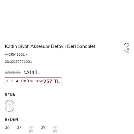
Kadın Siyah Aksesuar Detaylı Deri Sandalet
A-CRM3601
-
2010052751001
3.190 TL
1.914 TL
957 TL
2. 3. 4. ÜRÜNE %50
RENK
BEDEN
36
37
38
39
40