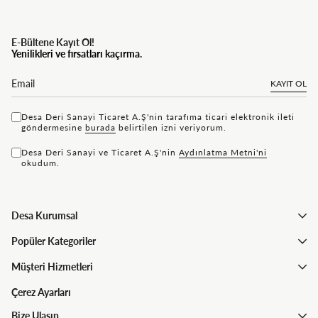
E-Bültene Kayıt Ol!
Yenilikleri ve fırsatları kaçırma.
KAYIT OL
Desa Deri Sanayi Ticaret A.Ş'nin tarafıma ticari elektronik ileti
göndermesine
bu rada
belirtilen izni veriyorum.
Desa Deri Sanayi ve Ticaret A.Ş'nin
Aydınlatma Metni'ni
okudum.
Desa Kurumsal
Popüler Kategoriler
Müşteri Hizmetleri
Çerez Ayarları
Bize Ulaşın