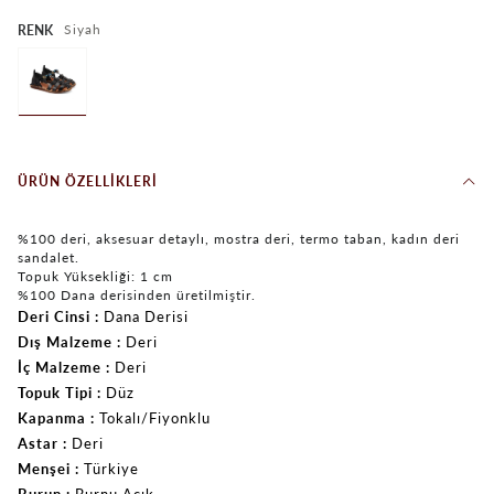
Siyah
RENK
ÜRÜN ÖZELLIKLERI
%100 deri, aksesuar detaylı, mostra deri, termo taban, kadın deri
sandalet.
Topuk Yüksekliği: 1 cm
%100 Dana derisinden üretilmiştir.
Deri Cinsi
Dana Derisi
Dış Malzeme
Deri
İç Malzeme
Deri
Topuk Tipi
Düz
Kapanma
Tokalı/Fiyonklu
Astar
Deri
Menşei
Türkiye
Burun
Burnu Açık