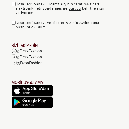
Desa Deri Sanayi Ticaret A.Ş'nin tarafıma ticari
elektronik ileti göndermesine
bu rada
belirtilen izni
veriyorum.
Desa Deri Sanayi ve Ticaret A.Ş'nin
Aydınlatma
Metni'ni
okudum.
BİZİ TAKİP EDİN
@DesaFashion
@DesaFashion
@DesaFashion
MOBİL UYGULAMA