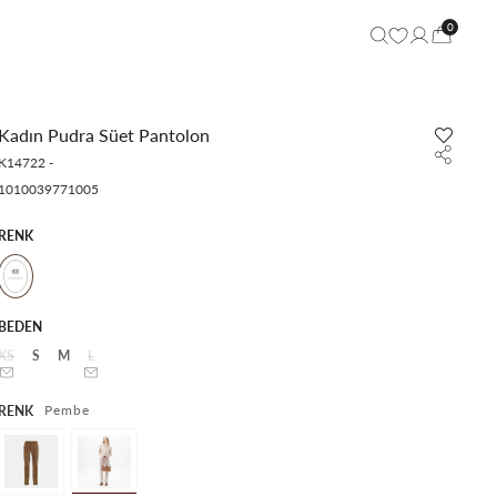
0
Kadın Pudra Süet Pantolon
K14722
-
1010039771005
RENK
BEDEN
XS
S
M
L
Pembe
RENK