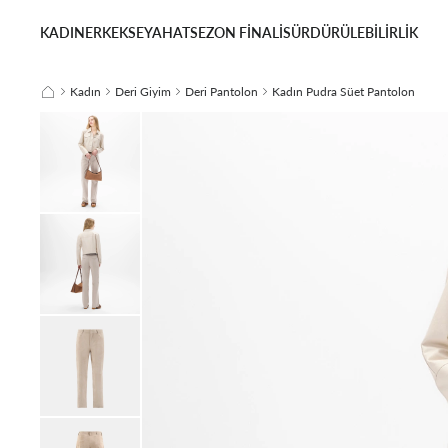
KADIN
ERKEK
SEYAHAT
SEZON FİNALİ
SÜRDÜRÜLEBİLİRLİK
Kadın
Deri Giyim
Deri Pantolon
Kadın Pudra Süet Pantolon