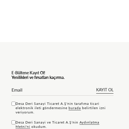
E-Bültene Kayıt Ol!
Yenilikleri ve fırsatları kaçırma.
KAYIT OL
Desa Deri Sanayi Ticaret A.Ş'nin tarafıma ticari
elektronik ileti göndermesine
bu rada
belirtilen izni
veriyorum.
Desa Deri Sanayi ve Ticaret A.Ş'nin
Aydınlatma
Metni'ni
okudum.