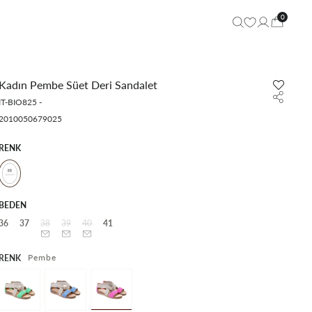
0
Kadın Pembe Süet Deri Sandalet
IT-BIO825
-
2010050679025
RENK
BEDEN
36
37
38
39
40
41
Pembe
RENK