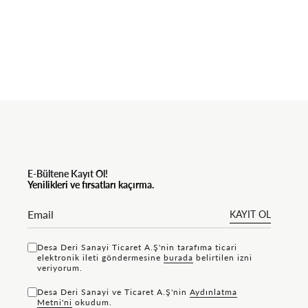
E-Bültene Kayıt Ol!
Yenilikleri ve fırsatları kaçırma.
KAYIT OL
Desa Deri Sanayi Ticaret A.Ş'nin tarafıma ticari
elektronik ileti göndermesine
bu rada
belirtilen izni
veriyorum.
Desa Deri Sanayi ve Ticaret A.Ş'nin
Aydınlatma
Metni'ni
okudum.