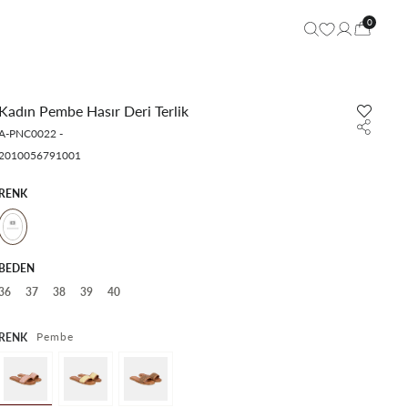
0
Kadın Pembe Hasır Deri Terlik
A-PNC0022
-
2010056791001
RENK
BEDEN
36
37
38
39
40
Pembe
RENK