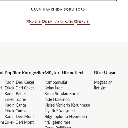
ÜRÜN HAKKINDA SORU SOR
KADIN
DERI AYAKKABI
TERLIK
al
Popüler Kategoriler
Müşteri Hizmetleri
Bize Ulaşın
Kadın Deri Ceket
Kampanyalar
Mağazalar
ri
Erkek Deri Ceket
Kolay İade
İletişim
Kadın Babet
Sıkça Sorulan Sorular
Erkek Loafer
İade Hakkında
Kadın Çanta
Kişisel Verilerin Korunması
Erkek Çanta
Üyelik Sözleşmesi
Kadın Deri Mont
Bilgi Toplumu Hizmetleri
ons
Erkek Deri Mont
**Bilgilendirme
Çerez Politikası