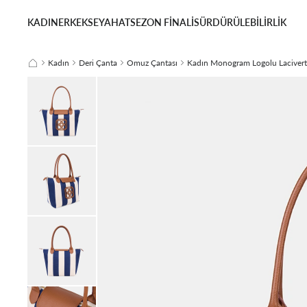
KADIN
ERKEK
SEYAHAT
SEZON FİNALİ
SÜRDÜRÜLEBİLİRLİK
Kadın
Deri Çanta
Omuz Çantası
Kadın Monogram Logolu Lacivert