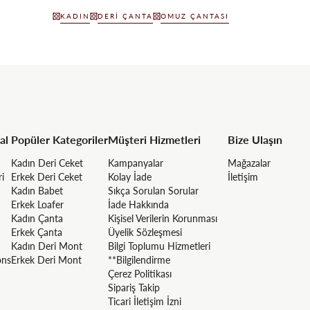
KADIN
DERI ÇANTA
OMUZ ÇANTASI
al
Popüler Kategoriler
Müşteri Hizmetleri
Bize Ulaşın
Kadın Deri Ceket
Kampanyalar
Mağazalar
ri
Erkek Deri Ceket
Kolay İade
İletişim
Kadın Babet
Sıkça Sorulan Sorular
Erkek Loafer
İade Hakkında
Kadın Çanta
Kişisel Verilerin Korunması
Erkek Çanta
Üyelik Sözleşmesi
Kadın Deri Mont
Bilgi Toplumu Hizmetleri
ons
Erkek Deri Mont
**Bilgilendirme
Çerez Politikası
Sipariş Takip
Ticari İletişim İzni