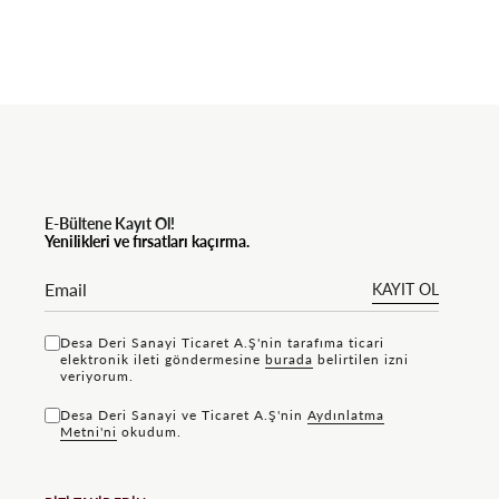
E-Bültene Kayıt Ol!
Yenilikleri ve fırsatları kaçırma.
KAYIT OL
Desa Deri Sanayi Ticaret A.Ş'nin tarafıma ticari
elektronik ileti göndermesine
bu rada
belirtilen izni
veriyorum.
Desa Deri Sanayi ve Ticaret A.Ş'nin
Aydınlatma
Metni'ni
okudum.