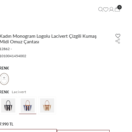
0
Kadın Monogram Logolu Lacivert Çizgili Kumaş
Midi Omuz Çantası
12862
-
1010041454002
RENK
Lacivert
RENK
7.990 TL