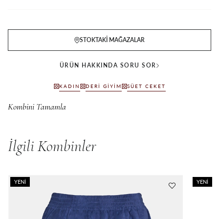
STOKTAKI MAĞAZALAR
ÜRÜN HAKKINDA SORU SOR
KADIN
DERI GIYIM
SÜET CEKET
İlgili Kombinler
YENI
YENI
ÜRÜN
ÜRÜN