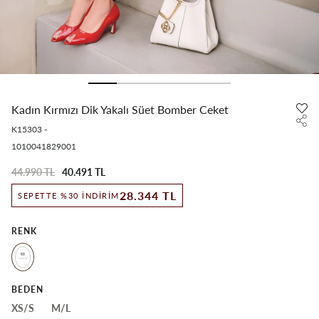
Kadın Kırmızı Dik Yakalı Süet Bomber Ceket
K15303
-
1010041829001
44.990 TL
40.491 TL
28.344 TL
SEPETTE %30 İNDIRIM
RENK
BEDEN
XS/S
M/L