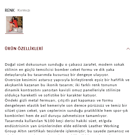
Kırmızı
RENK
ÜRÜN ÖZELLIKLERI
Doğal süet dokusunun sunduğu o çabasız zarafet, modern sokak
stilinin en güçlü temsilcisi bomber ceket formu ve dik yaka
detaylarıyla bu tasarımda kusursuz bir dengeye ulaşıyor.
Oversize kesimini astarsız yapısıyla birleştirerek eşsiz bir hafiflik ve
akışkanlık kazanan bu ikonik tasarım; iki farklı renk tonunun
dinamik kontrastını yansıtan kavisli omuz panelleriyle stilinize
oldukça hareketli ve sofistike bir karakter katıyor.
Öndeki gizli metal fermuarı, çıtçıtlı pat kapaması ve formu
dengeleyen elastik bel kemeriyle son derece pürüzsüz ve temiz bir
silüet çizen ceket, yan ceplerinin sunduğu pratiklikle hem spor-şık
kombinleri hem de asil duruşu zahmetsizce tamamlıyor.
Tasarımda kullanılan %100 keçi derisi hakiki süet, et/gıda
endüstrisinin yan ürünlerinden elde edilerek Leather Working
Group Altın sertifikalı tesislerde işlenmiştir; bu sayede zamansız ve