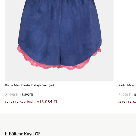
Kadın Mavi Dantel Detaylı Süet Şort
Kadın Mavi D
21.990 TL
18.692 TL
21.990 TL
1
13.084 TL
SEPETTE %30 İNDIRIM
SEPETTE %
E-Bültene Kayıt Ol!