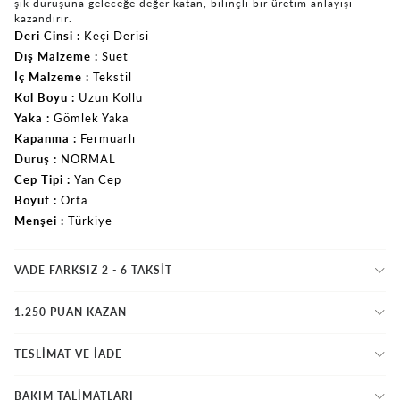
şık duruşuna geleceğe değer katan, bilinçli bir üretim anlayışı
kazandırır.
Deri Cinsi
Keçi Derisi
Dış Malzeme
Suet
İç Malzeme
Tekstil
Kol Boyu
Uzun Kollu
Yaka
Gömlek Yaka
Kapanma
Fermuarlı
Duruş
NORMAL
Cep Tipi
Yan Cep
Boyut
Orta
Menşei
Türkiye
VADE FARKSIZ 2 - 6 TAKSIT
1.250 PUAN KAZAN
TESLİMAT VE İADE
BAKIM TALİMATLARI