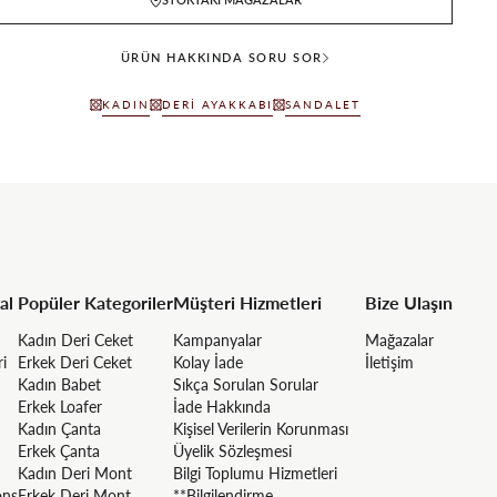
ÜRÜN HAKKINDA SORU SOR
KADIN
DERI AYAKKABI
SANDALET
al
Popüler Kategoriler
Müşteri Hizmetleri
Bize Ulaşın
Kadın Deri Ceket
Kampanyalar
Mağazalar
ri
Erkek Deri Ceket
Kolay İade
İletişim
Kadın Babet
Sıkça Sorulan Sorular
Erkek Loafer
İade Hakkında
Kadın Çanta
Kişisel Verilerin Korunması
Erkek Çanta
Üyelik Sözleşmesi
Kadın Deri Mont
Bilgi Toplumu Hizmetleri
ons
Erkek Deri Mont
**Bilgilendirme