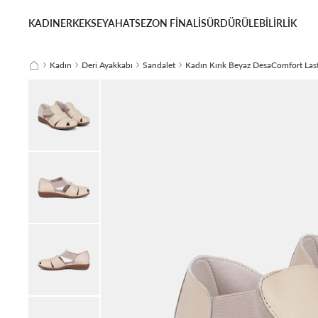
KADIN
ERKEK
SEYAHAT
SEZON FİNALİ
SÜRDÜRÜLEBİLİRLİK
Kadın
Deri Ayakkabı
Sandalet
Kadın Kırık Beyaz DesaComfort Last