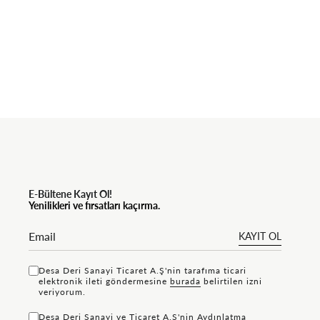
E-Bültene Kayıt Ol!
Yenilikleri ve fırsatları kaçırma.
KAYIT OL
Desa Deri Sanayi Ticaret A.Ş'nin tarafıma ticari
elektronik ileti göndermesine
bu rada
belirtilen izni
veriyorum.
Desa Deri Sanayi ve Ticaret A.Ş'nin
Aydınlatma