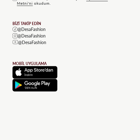
Metni'ni
okudum.
BİZİ TAKİP EDİN
@DesaFashion
@DesaFashion
@DesaFashion
MOBİL UYGULAMA