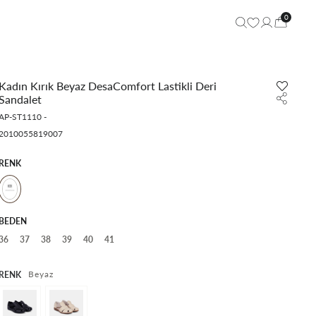
0
Kadın Kırık Beyaz DesaComfort Lastikli Deri
Sandalet
AP-ST1110
-
2010055819007
RENK
BEDEN
36
37
38
39
40
41
Beyaz
RENK