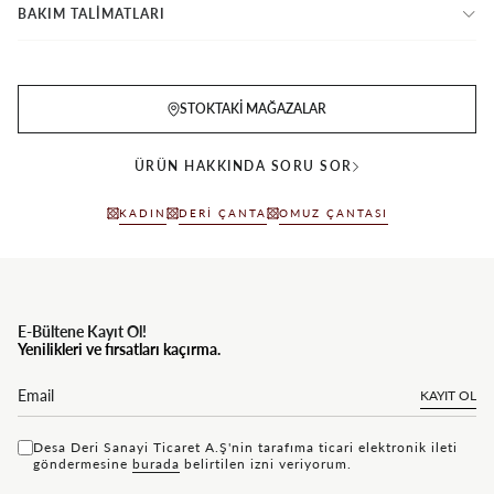
BAKIM TALİMATLARI
STOKTAKI MAĞAZALAR
ÜRÜN HAKKINDA SORU SOR
KADIN
DERI ÇANTA
OMUZ ÇANTASI
E-Bültene Kayıt Ol!
Yenilikleri ve fırsatları kaçırma.
KAYIT OL
Desa Deri Sanayi Ticaret A.Ş'nin tarafıma ticari elektronik ileti
göndermesine
bu rada
belirtilen izni veriyorum.