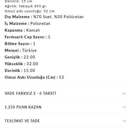
Derinlik: 15 cm
Ağırlık: Yaklaşık 395 gr.
Omuz askı uzunluğu: 52 cm
Dış Malzeme
%70 Suet
%30 Poliüretan
İç Malzeme
Poliüretan
Kapanma
Kancalı
Fermuarlı Cep Sayısı
1
Bölme Sayısı
1
Menşei
Türkiye
Genişlik
22.00
Yükseklik
32.00
Derinlik
15.00
Omuz Askı Uzunluğu (Cm)
52
VADE FARKSIZ 2 - 6 TAKSIT
1.250 PUAN KAZAN
TESLİMAT VE İADE