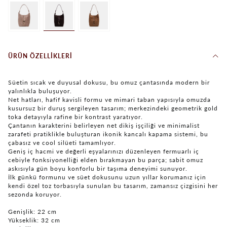
ÜRÜN ÖZELLIKLERI
Süetin sıcak ve duyusal dokusu, bu omuz çantasında modern bir
yalınlıkla buluşuyor.
Net hatları, hafif kavisli formu ve mimari taban yapısıyla omuzda
kusursuz bir duruş sergileyen tasarım; merkezindeki geometrik gold
toka detayıyla rafine bir kontrast yaratıyor.
Çantanın karakterini belirleyen net dikiş işçiliği ve minimalist
zarafeti pratiklikle buluşturan ikonik kancalı kapama sistemi, bu
çabasız ve cool silüeti tamamlıyor.
Geniş iç hacmi ve değerli eşyalarınızı düzenleyen fermuarlı iç
cebiyle fonksiyonelliği elden bırakmayan bu parça; sabit omuz
askısıyla gün boyu konforlu bir taşıma deneyimi sunuyor.
İlk günkü formunu ve süet dokusunu uzun yıllar korumanız için
kendi özel toz torbasıyla sunulan bu tasarım, zamansız çizgisini her
sezonda koruyor.
Genişlik: 22 cm
Yükseklik: 32 cm