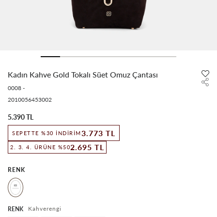
Kadın Kahve Gold Tokalı Süet Omuz Çantası
0008
-
2010056453002
5.390 TL
3.773 TL
SEPETTE %30 İNDIRIM
2.695 TL
2. 3. 4. ÜRÜNE %50
RENK
Kahverengi
RENK