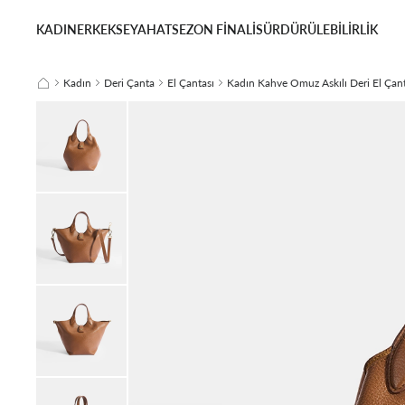
KADIN
ERKEK
SEYAHAT
SEZON FİNALİ
SÜRDÜRÜLEBİLİRLİK
Kadın
Deri Çanta
El Çantası
Kadın Kahve Omuz Askılı Deri El Çant