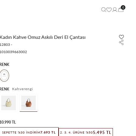
0
Kadın Kahve Omuz Askılı Deri El Çantası
12803
-
1010039663002
RENK
Kahverengi
RENK
10.990 TL
5.495 TL
7.693 TL
SEPETTE %30 İNDIRIM
2. 3. 4. ÜRÜNE %50