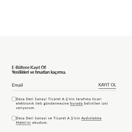
E-Bültene Kayıt Ol!
Yenilikleri ve fırsatları kaçırma.
KAYIT OL
Desa Deri Sanayi Ticaret A.Ş'nin tarafıma ticari
elektronik ileti göndermesine
bu rada
belirtilen izni
veriyorum.
Desa Deri Sanayi ve Ticaret A.Ş'nin
Aydınlatma
Metni'ni
okudum.