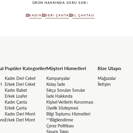
ÜRÜN HAKKINDA SORU SOR
KADIN
DERI ÇANTA
EL ÇANTASI
al
Popüler Kategoriler
Müşteri Hizmetleri
Bize Ulaşın
Kadın Deri Ceket
Kampanyalar
Mağazalar
ri
Erkek Deri Ceket
Kolay İade
İletişim
Kadın Babet
Sıkça Sorulan Sorular
Erkek Loafer
İade Hakkında
Kadın Çanta
Kişisel Verilerin Korunması
Erkek Çanta
Üyelik Sözleşmesi
Kadın Deri Mont
Bilgi Toplumu Hizmetleri
ons
Erkek Deri Mont
**Bilgilendirme
Çerez Politikası
Sipariş Takip