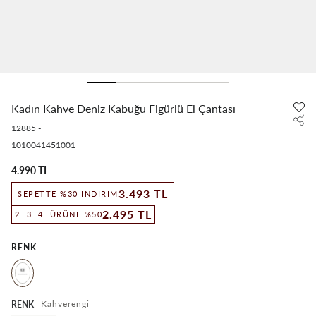
Kadın Kahve Deniz Kabuğu Figürlü El Çantası
12885
-
1010041451001
4.990 TL
3.493 TL
SEPETTE %30 İNDIRIM
2.495 TL
2. 3. 4. ÜRÜNE %50
RENK
Kahverengi
RENK