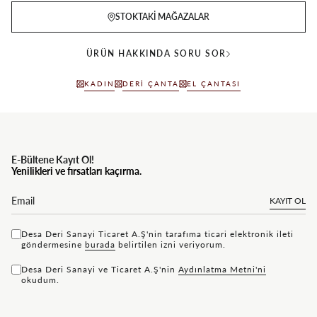
STOKTAKI MAĞAZALAR
ÜRÜN HAKKINDA SORU SOR
KADIN
DERI ÇANTA
EL ÇANTASI
E-Bültene Kayıt Ol!
Yenilikleri ve fırsatları kaçırma.
KAYIT OL
Desa Deri Sanayi Ticaret A.Ş'nin tarafıma ticari elektronik ileti
göndermesine
bu rada
belirtilen izni veriyorum.
Desa Deri Sanayi ve Ticaret A.Ş'nin
Aydınlatma Metni'ni
okudum.