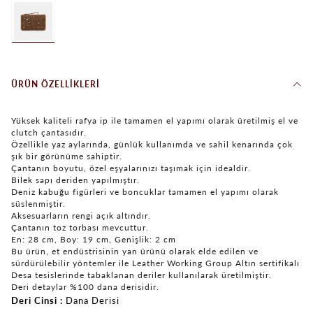
ÜRÜN ÖZELLIKLERI
Yüksek kaliteli rafya ip ile tamamen el yapımı olarak üretilmiş el ve
clutch çantasıdır.
Özellikle yaz aylarında, günlük kullanımda ve sahil kenarında çok
şık bir görünüme sahiptir.
Çantanın boyutu, özel eşyalarınızı taşımak için idealdir.
Bilek sapı deriden yapılmıştır.
Deniz kabuğu figürleri ve boncuklar tamamen el yapımı olarak
süslenmiştir.
Aksesuarların rengi açık altındır.
Çantanın toz torbası mevcuttur.
En: 28 cm, Boy: 19 cm, Genişlik: 2 cm
Bu ürün, et endüstrisinin yan ürünü olarak elde edilen ve
sürdürülebilir yöntemler ile Leather Working Group Altın sertifikalı
Desa tesislerinde tabaklanan deriler kullanılarak üretilmiştir.
Deri detaylar %100 dana derisidir.
Deri Cinsi
Dana Derisi