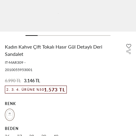
Kadın Kahve Çift Tokalı Hasır Gül Detaylı Deri
Sandalet
IT-MAR309
-
2010055953001
6.990 TL
3.146 TL
1.573 TL
2. 3. 4. ÜRÜNE %50
RENK
BEDEN