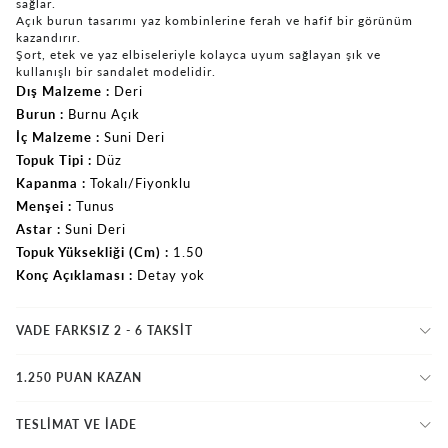
sağlar.
Açık burun tasarımı yaz kombinlerine ferah ve hafif bir görünüm
kazandırır.
Şort, etek ve yaz elbiseleriyle kolayca uyum sağlayan şık ve
kullanışlı bir sandalet modelidir.
Dış Malzeme
Deri
Burun
Burnu Açık
İç Malzeme
Suni Deri
Topuk Tipi
Düz
Kapanma
Tokalı/Fiyonklu
Menşei
Tunus
Astar
Suni Deri
Topuk Yüksekliği (Cm)
1.50
Konç Açıklaması
Detay yok
VADE FARKSIZ 2 - 6 TAKSIT
1.250 PUAN KAZAN
TESLİMAT VE İADE