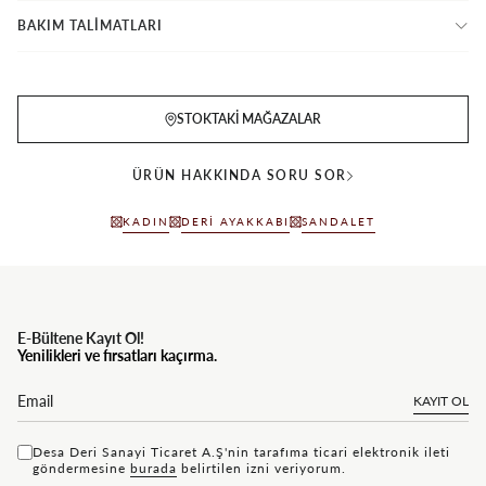
BAKIM TALİMATLARI
STOKTAKI MAĞAZALAR
ÜRÜN HAKKINDA SORU SOR
KADIN
DERI AYAKKABI
SANDALET
E-Bültene Kayıt Ol!
Yenilikleri ve fırsatları kaçırma.
KAYIT OL
Desa Deri Sanayi Ticaret A.Ş'nin tarafıma ticari elektronik ileti
göndermesine
bu rada
belirtilen izni veriyorum.