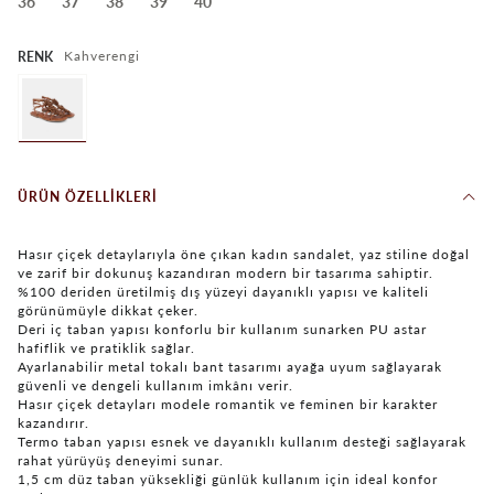
36
37
38
39
40
Kahverengi
RENK
ÜRÜN ÖZELLIKLERI
Hasır çiçek detaylarıyla öne çıkan kadın sandalet, yaz stiline doğal
ve zarif bir dokunuş kazandıran modern bir tasarıma sahiptir.
%100 deriden üretilmiş dış yüzeyi dayanıklı yapısı ve kaliteli
görünümüyle dikkat çeker.
Deri iç taban yapısı konforlu bir kullanım sunarken PU astar
hafiflik ve pratiklik sağlar.
Ayarlanabilir metal tokalı bant tasarımı ayağa uyum sağlayarak
güvenli ve dengeli kullanım imkânı verir.
Hasır çiçek detayları modele romantik ve feminen bir karakter
kazandırır.
Termo taban yapısı esnek ve dayanıklı kullanım desteği sağlayarak
rahat yürüyüş deneyimi sunar.
1,5 cm düz taban yüksekliği günlük kullanım için ideal konfor