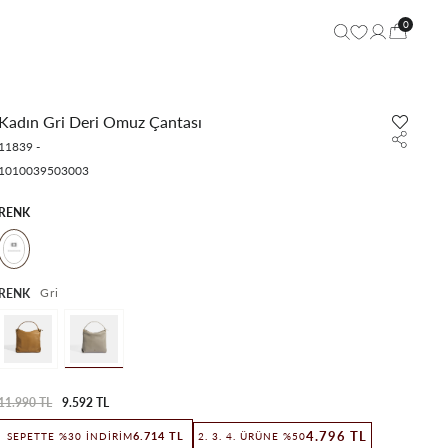
0
Kadın Gri Deri Omuz Çantası
11839
-
1010039503003
RENK
Gri
RENK
11.990 TL
9.592 TL
4.796 TL
6.714 TL
SEPETTE %30 İNDIRIM
2. 3. 4. ÜRÜNE %50