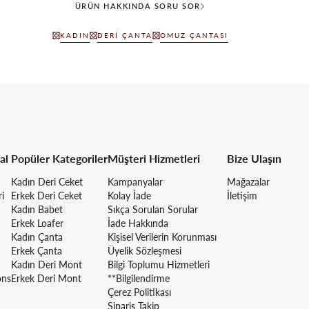
ÜRÜN HAKKINDA SORU SOR
KADIN
DERI ÇANTA
OMUZ ÇANTASI
al
Popüler Kategoriler
Müşteri Hizmetleri
Bize Ulaşın
Kadın Deri Ceket
Kampanyalar
Mağazalar
ri
Erkek Deri Ceket
Kolay İade
İletişim
Kadın Babet
Sıkça Sorulan Sorular
Erkek Loafer
İade Hakkında
Kadın Çanta
Kişisel Verilerin Korunması
Erkek Çanta
Üyelik Sözleşmesi
Kadın Deri Mont
Bilgi Toplumu Hizmetleri
ons
Erkek Deri Mont
**Bilgilendirme
Çerez Politikası
Sipariş Takip