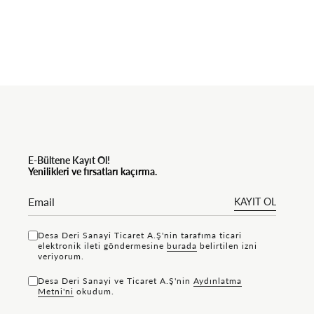
E-Bültene Kayıt Ol!
Yenilikleri ve fırsatları kaçırma.
KAYIT OL
Desa Deri Sanayi Ticaret A.Ş'nin tarafıma ticari
elektronik ileti göndermesine
bu rada
belirtilen izni
veriyorum.
Desa Deri Sanayi ve Ticaret A.Ş'nin
Aydınlatma
Metni'ni
okudum.