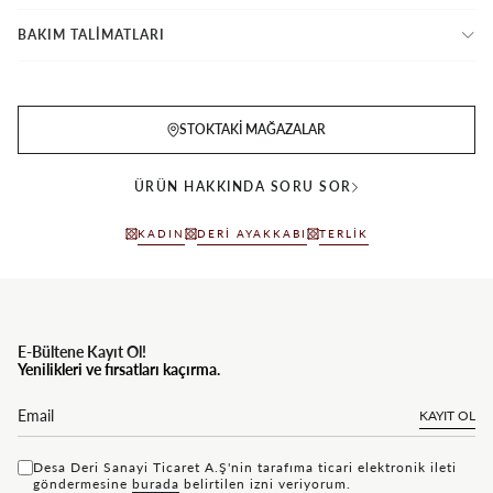
BAKIM TALİMATLARI
STOKTAKI MAĞAZALAR
ÜRÜN HAKKINDA SORU SOR
KADIN
DERI AYAKKABI
TERLIK
E-Bültene Kayıt Ol!
Yenilikleri ve fırsatları kaçırma.
KAYIT OL
Desa Deri Sanayi Ticaret A.Ş'nin tarafıma ticari elektronik ileti
göndermesine
bu rada
belirtilen izni veriyorum.