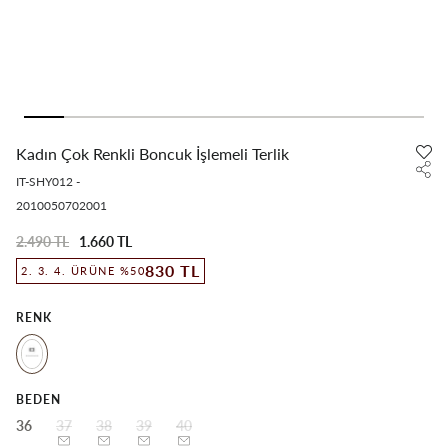
Kadın Çok Renkli Boncuk İşlemeli Terlik
IT-SHY012
-
2010050702001
2.490 TL
1.660 TL
830 TL
2. 3. 4. ÜRÜNE %50
RENK
BEDEN
36
37
38
39
40