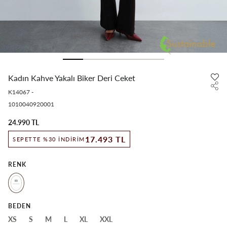
Kadın Kahve Yakalı Biker Deri Ceket
K14067
-
1010040920001
24.990 TL
17.493 TL
SEPETTE %30 İNDIRIM
RENK
BEDEN
XS
S
M
L
XL
XXL