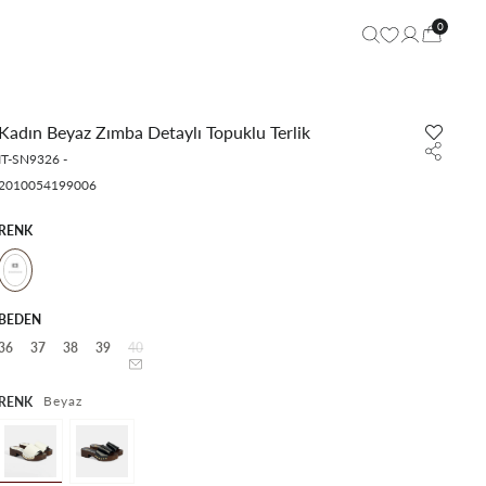
0
Kadın Beyaz Zımba Detaylı Topuklu Terlik
IT-SN9326
-
2010054199006
RENK
BEDEN
36
37
38
39
40
Beyaz
RENK