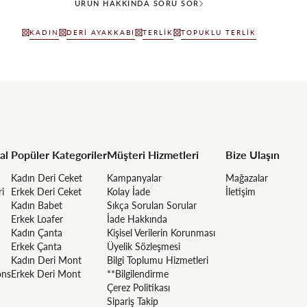
ÜRÜN HAKKINDA SORU SOR
KADIN
DERI AYAKKABI
TERLIK
TOPUKLU TERLIK
al
Popüler Kategoriler
Müşteri Hizmetleri
Bize Ulaşın
Kadın Deri Ceket
Kampanyalar
Mağazalar
ri
Erkek Deri Ceket
Kolay İade
İletişim
Kadın Babet
Sıkça Sorulan Sorular
Erkek Loafer
İade Hakkında
Kadın Çanta
Kişisel Verilerin Korunması
Erkek Çanta
Üyelik Sözleşmesi
Kadın Deri Mont
Bilgi Toplumu Hizmetleri
ons
Erkek Deri Mont
**Bilgilendirme
Çerez Politikası
Sipariş Takip