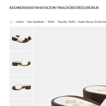
KADIN
ERKEK
SEYAHAT
SEZON FİNALİ
SÜRDÜRÜLEBİLİRLİK
Kadın
Deri Ayakkabı
Terlik
Topuklu Terlik
Kadın Beyaz Zımba Det