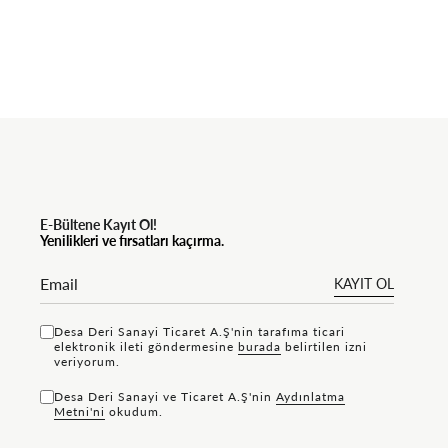
E-Bültene Kayıt Ol!
Yenilikleri ve fırsatları kaçırma.
KAYIT OL
Desa Deri Sanayi Ticaret A.Ş'nin tarafıma ticari
elektronik ileti göndermesine
bu rada
belirtilen izni
veriyorum.
Desa Deri Sanayi ve Ticaret A.Ş'nin
Aydınlatma
Metni'ni
okudum.