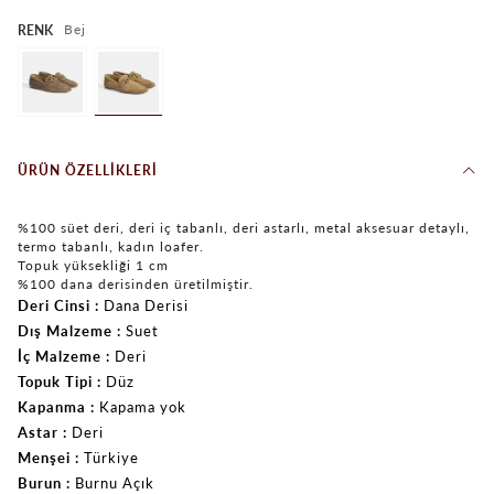
Bej
RENK
ÜRÜN ÖZELLIKLERI
%100 süet deri, deri iç tabanlı, deri astarlı, metal aksesuar detaylı,
termo tabanlı, kadın loafer.
Topuk yüksekliği 1 cm
%100 dana derisinden üretilmiştir.
Deri Cinsi
Dana Derisi
Dış Malzeme
Suet
İç Malzeme
Deri
Topuk Tipi
Düz
Kapanma
Kapama yok
Astar
Deri
Menşei
Türkiye
Burun
Burnu Açık