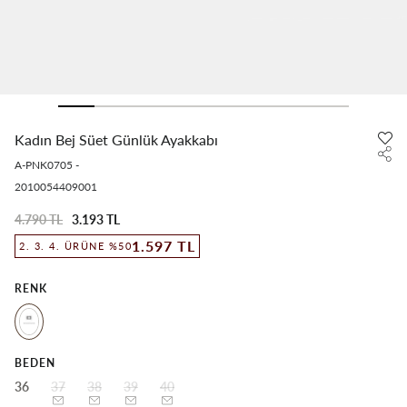
Kadın Bej Süet Günlük Ayakkabı
A-PNK0705
-
2010054409001
4.790 TL
3.193 TL
1.597 TL
2. 3. 4. ÜRÜNE %50
RENK
BEDEN
36
37
38
39
40