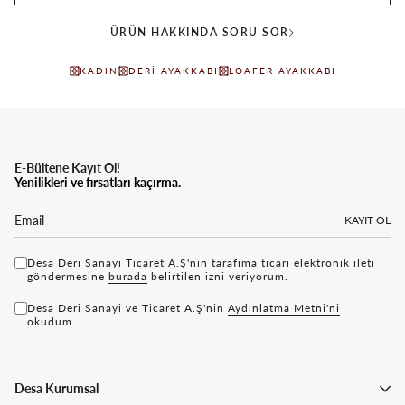
ÜRÜN HAKKINDA SORU SOR
KADIN
DERI AYAKKABI
LOAFER AYAKKABI
E-Bültene Kayıt Ol!
Yenilikleri ve fırsatları kaçırma.
KAYIT OL
Desa Deri Sanayi Ticaret A.Ş'nin tarafıma ticari elektronik ileti
göndermesine
bu rada
belirtilen izni veriyorum.
Desa Deri Sanayi ve Ticaret A.Ş'nin
Aydınlatma Metni'ni
okudum.
Desa Kurumsal