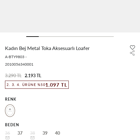
Kadın Bej Metal Toka Aksesuarlı Loafer
A-BTY9803
-
2010056340001
3.290 TL
2.193 TL
1.097 TL
2. 3. 4. ÜRÜNE %50
RENK
BEDEN
36
37
38
39
40