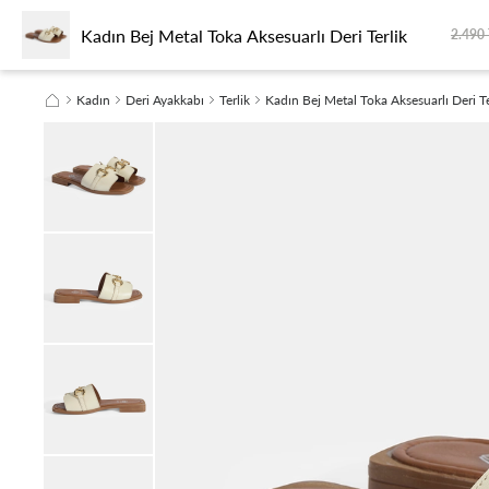
Kadın Bej Metal Toka Aksesuarlı Deri Terlik
KADIN
ERKEK
SEYAHAT
SEZON FİNALİ
SÜRDÜRÜLEBİLİRLİK
2.490
Kadın
Deri Ayakkabı
Terlik
Kadın Bej Metal Toka Aksesuarlı Deri Te