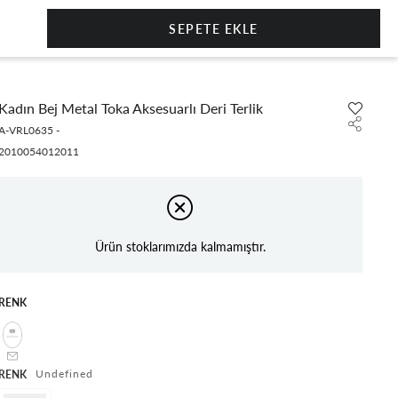
0
Kadın Bej Metal Toka Aksesuarlı Deri Terlik
A-VRL0635
-
2010054012011
Ürün stoklarımızda kalmamıştır.
RENK
undefined
RENK