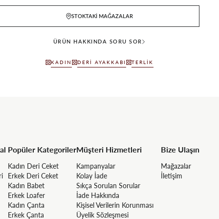
STOKTAKI MAĞAZALAR
ÜRÜN HAKKINDA SORU SOR
KADIN
DERI AYAKKABI
TERLIK
al
Popüler Kategoriler
Müşteri Hizmetleri
Bize Ulaşın
Kadın Deri Ceket
Kampanyalar
Mağazalar
ri
Erkek Deri Ceket
Kolay İade
İletişim
Kadın Babet
Sıkça Sorulan Sorular
Erkek Loafer
İade Hakkında
Kadın Çanta
Kişisel Verilerin Korunması
Erkek Çanta
Üyelik Sözleşmesi