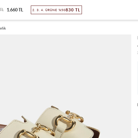
1.660 TL
 TL
830 TL
2. 3. 4. ÜRÜNE %50
rlik