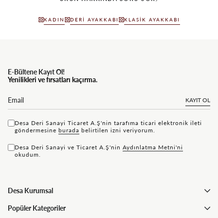
KADIN
DERI AYAKKABI
KLASIK AYAKKABI
E-Bültene Kayıt Ol!
Yenilikleri ve fırsatları kaçırma.
KAYIT OL
Desa Deri Sanayi Ticaret A.Ş'nin tarafıma ticari elektronik ileti
göndermesine
bu rada
belirtilen izni veriyorum.
Desa Deri Sanayi ve Ticaret A.Ş'nin
Aydınlatma Metni'ni
okudum.
Desa Kurumsal
Popüler Kategoriler