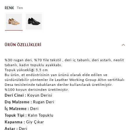
Ten
RENK
ÜRÜN ÖZELLIKLERI
%30 rugan deri, %70 file tekstil , deri iç tabanlı, deri astarlı, neolit
tabanlı, kadın topuklu ayakkabı.
Topuk yüksekliği 5,5 cm
Bu ürün, et endüstrisinin yan ürünü olarak elde edilen ve
sürdürülebilir yöntemler ile Leather Working Group Altın sertifikalı
Desa tesislerinde tabaklanan deriler kullanılarak üretilmiştir.
%100 koyun derisinden üretilmiştir.
Deri Cinsi
Koyun Derisi
Dış Malzeme
Rugan Deri
İç Malzeme
Deri
Topuk Tipi
Kalın Topuklu
Kapanma
Giy Çıkar
Astar
Deri