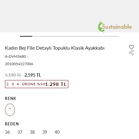
Kadın Bej File Detaylı Topuklu Klasik Ayakkabı
A-DVM3680
-
2010054227006
5.190 TL
2.595 TL
1.298 TL
2. 3. 4. ÜRÜNE %50
RENK
BEDEN
36
37
38
39
40