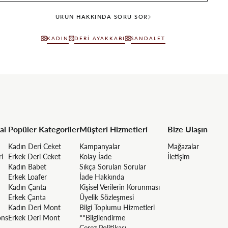
ÜRÜN HAKKINDA SORU SOR
KADIN
DERI AYAKKABI
SANDALET
al
Popüler Kategoriler
Müşteri Hizmetleri
Bize Ulaşın
Kadın Deri Ceket
Kampanyalar
Mağazalar
ri
Erkek Deri Ceket
Kolay İade
İletişim
Kadın Babet
Sıkça Sorulan Sorular
Erkek Loafer
İade Hakkında
Kadın Çanta
Kişisel Verilerin Korunması
Erkek Çanta
Üyelik Sözleşmesi
Kadın Deri Mont
Bilgi Toplumu Hizmetleri
ons
Erkek Deri Mont
**Bilgilendirme
Çerez Politikası