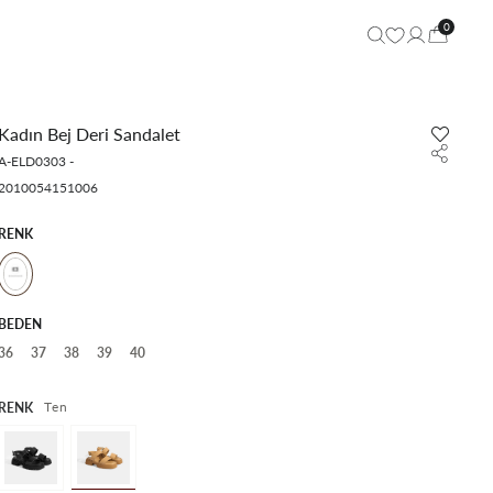
0
Kadın Bej Deri Sandalet
A-ELD0303
-
2010054151006
RENK
BEDEN
36
37
38
39
40
Ten
RENK