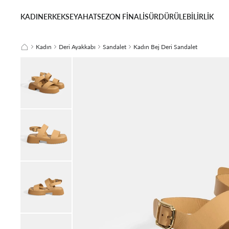
KADIN
ERKEK
SEYAHAT
SEZON FİNALİ
SÜRDÜRÜLEBİLİRLİK
Kadın
Deri Ayakkabı
Sandalet
Kadın Bej Deri Sandalet