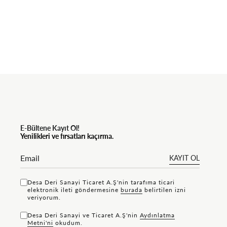
E-Bültene Kayıt Ol!
Yenilikleri ve fırsatları kaçırma.
KAYIT OL
Desa Deri Sanayi Ticaret A.Ş'nin tarafıma ticari
elektronik ileti göndermesine
bu rada
belirtilen izni
veriyorum.
Desa Deri Sanayi ve Ticaret A.Ş'nin
Aydınlatma
Metni'ni
okudum.